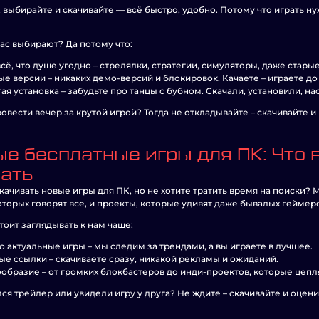
 выбирайте и скачивайте — всё быстро, удобно. Потому что играть ну
ас выбирают? Да потому что:
всё, что душе угодно – стрелялки, стратегии, симуляторы, даже стары
е версии – никаких демо-версий и блокировок. Качаете – играете до
ая установка – забудьте про танцы с бубном. Скачали, установили, н
овести вечер за крутой игрой? Тогда не откладывайте – скачивайте и
е бесплатные игры для ПК: Что в
чать
качивать новые игры для ПК, но не хотите тратить время на поиски?
которых говорят все, и проекты, которые удивят даже бывалых геймер
тоит заглядывать к нам чаще:
о актуальные игры – мы следим за трендами, а вы играете в лучшее.
е ссылки – скачиваете сразу, никакой рекламы и ожиданий.
образие – от громких блокбастеров до инди-проектов, которые цеп
ся трейлер или увидели игру у друга? Не ждите – скачивайте и оцени