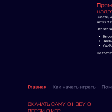
Прям
надё
Знаете, к
делаем в
Что это з
Высок
Чисты
Удобс
Не тратьт
Главная
Как начать играть
Пом
СКАЧАТЬ САМУЮ НОВУЮ
ВЕРСИЮ ИГР