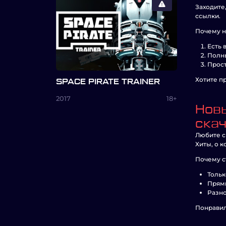
Заходите,
ссылки.
Почему н
Есть 
Полны
Прост
Хотите пр
SPACE PIRATE TRAINER
2017
18+
Новы
ска
Любите с
Хиты, о 
Почему с
Тольк
Прямы
Разно
Понравил