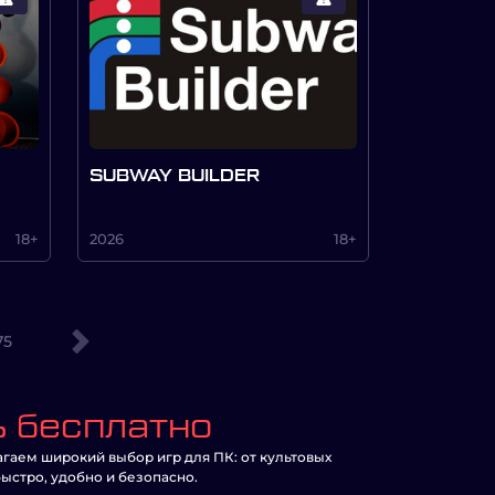
SUBWAY BUILDER
18+
2026
18+
75
ь бесплатно
гаем широкий выбор игр для ПК: от культовых
ыстро, удобно и безопасно.