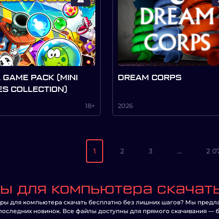
 GAME PACK (MINI
DREAM CORPS
S COLLECTION)
18+
2026
1
2
3
…
2 0
ы для компьютера скачат
гры для компьютера скачать бесплатно без лишних шагов? Мы предла
 последних новинок. Все файлы доступны для прямого скачивания — б