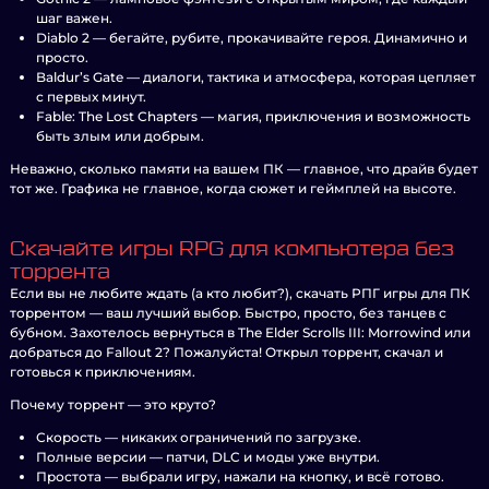
шаг важен.
Diablo 2 — бегайте, рубите, прокачивайте героя. Динамично и
просто.
Baldur’s Gate — диалоги, тактика и атмосфера, которая цепляет
с первых минут.
Fable: The Lost Chapters — магия, приключения и возможность
быть злым или добрым.
Неважно, сколько памяти на вашем ПК — главное, что драйв будет
тот же. Графика не главное, когда сюжет и геймплей на высоте.
Скачайте игры RPG для компьютера без
торрента
Если вы не любите ждать (а кто любит?), скачать РПГ игры для ПК
торрентом — ваш лучший выбор. Быстро, просто, без танцев с
бубном. Захотелось вернуться в The Elder Scrolls III: Morrowind или
добраться до Fallout 2? Пожалуйста! Открыл торрент, скачал и
готовься к приключениям.
Почему торрент — это круто?
Скорость — никаких ограничений по загрузке.
Полные версии — патчи, DLC и моды уже внутри.
Простота — выбрали игру, нажали на кнопку, и всё готово.