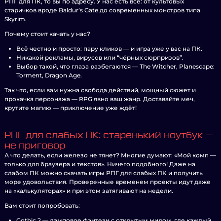
РПГ для ПК, то вы по адресу. У нас есть всё: от культовых
старичков вроде Baldur’s Gate до современных монстров типа
Skyrim.
Почему стоит качать у нас?
Всё честно и просто: пару кликов — и игра уже у вас на ПК.
Никакой рекламы, вирусов или “чёрных сюрпризов”.
Выбор такой, что глаза разбегаются — The Witcher, Planescape:
Torment, Dragon Age.
Так что, если вам нужна свобода действий, мощный сюжет и
прокачка персонажа — RPG явно ваш жанр. Доставайте меч,
крутите магию — приключение уже ждёт!
РПГ для слабых ПК: старенький ноутбук —
не приговор
А что делать, если железо не тянет? Многие думают: «Мой комп —
только для браузера и текстов». Ничего подобного! Даже на
слабом ПК можно скачать игры РПГ для слабых ПК и получить
море удовольствия. Проверенные временем проекты идут даже
на «калькуляторах» и при этом затягивают на недели.
Вам стоит попробовать:
Gothic 2 — ламповое фэнтези с открытым миром, где каждый