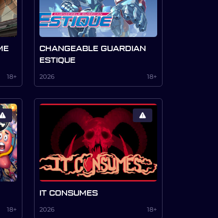
ME
CHANGEABLE GUARDIAN
ESTIQUE
18+
2026
18+
IT CONSUMES
18+
2026
18+