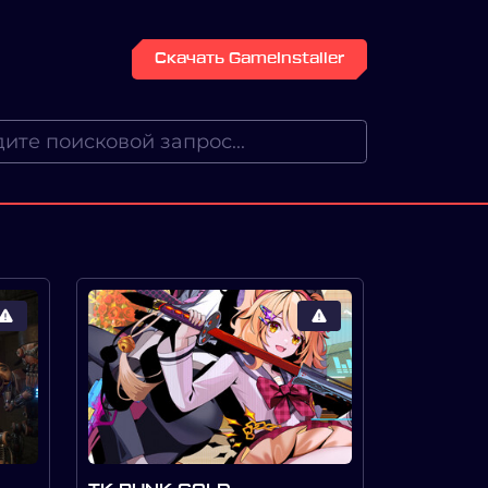
Скачать GameInstaller