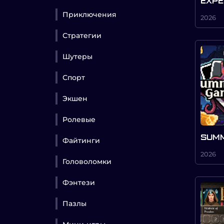
EXPE
Приключения
2026
Стратегии
Шутеры
Спорт
Экшен
Ролевые
SUMM
Файтинги
2026
Головоломки
Фэнтези
Пазлы