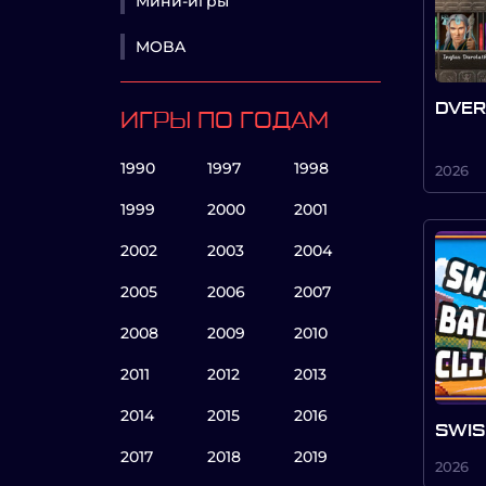
Мини-игры
MOBA
DVE
ИГРЫ ПО ГОДАМ
1990
1997
1998
2026
1999
2000
2001
2002
2003
2004
2005
2006
2007
2008
2009
2010
2011
2012
2013
2014
2015
2016
SWIS
2017
2018
2019
2026