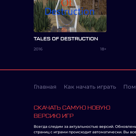
TALES OF DESTRUCTION
2016
18+
Главная
Как начать играть
Пом
СКАЧАТЬ САМУЮ НОВУЮ
ВЕРСИЮ ИГР
Всегда следим за актуальностью версий. Обновлен
страниц с играми происходит автоматически. Вы вс