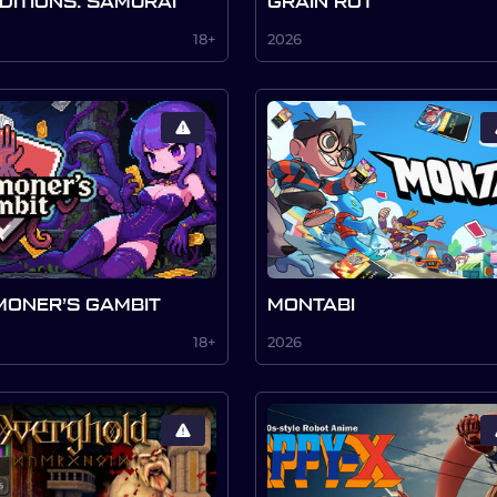
DITIONS: SAMURAI
GRAIN ROT
18+
2026
ONER’S GAMBIT
MONTABI
18+
2026