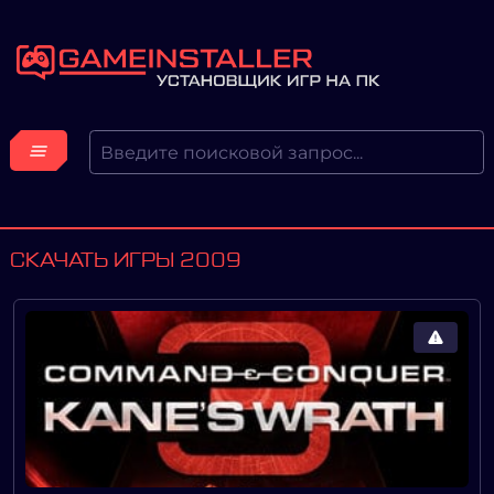
СКАЧАТЬ ИГРЫ 2009