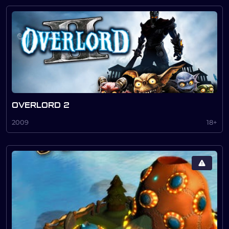
OVERLORD 2
2009
18+