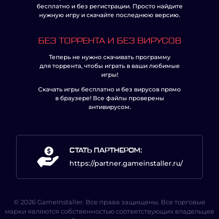
бесплатно и без регистрации. Просто найдите
нужную игру и скачайте последнюю версию.
БЕЗ ТОРРЕНТА И БЕЗ ВИРУСОВ
Теперь не нужно скачивать программу
для торрента, чтобы играть в ваши любимые
игры!
Скачать игры бесплатно и без вирусов прямо
в браузере! Все файлы проверены
антивирусом.
СТАТЬ ПАРТНЕРОМ:
https://partner.gameinstaller.ru/
© 2026 GameInstaller. Все права защищены. Все торговые
марки являются собственностью соответствующих владельцев