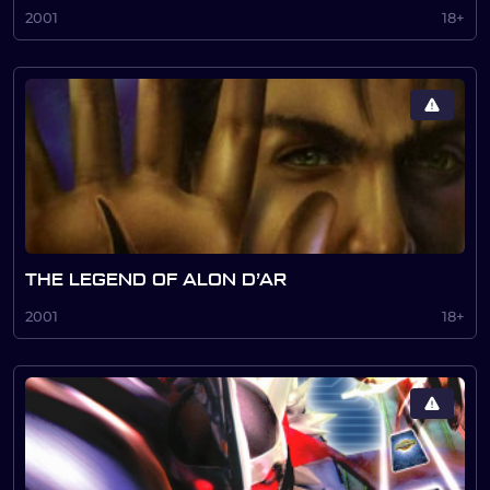
2001
18+
THE LEGEND OF ALON D’AR
2001
18+