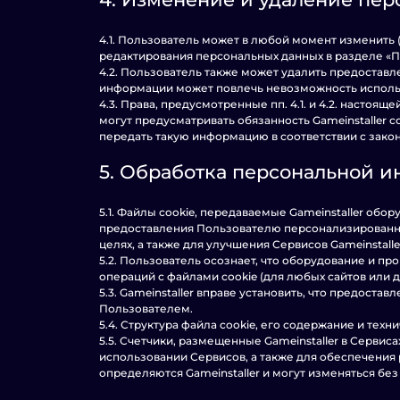
4.1. Пользователь может в любой момент изменить
редактирования персональных данных в разделе «
4.2. Пользователь также может удалить предоста
информации может повлечь невозможность использо
4.3. Права, предусмотренные пп. 4.1. и 4.2. настоя
могут предусматривать обязанность Gameinstaller
передать такую информацию в соответствии с зако
5. Обработка персональной 
5.1. Файлы cookie, передаваемые Gameinstaller обо
предоставления Пользователю персонализированных
целях, а также для улучшения Сервисов Gameinstalle
5.2. Пользователь осознает, что оборудование и 
операций с файлами cookie (для любых сайтов или д
5.3. Gameinstaller вправе установить, что предос
Пользователем.
5.4. Структура файла cookie, его содержание и те
5.5. Счетчики, размещенные Gameinstaller в Сервис
использовании Сервисов, а также для обеспечения 
определяются Gameinstaller и могут изменяться б