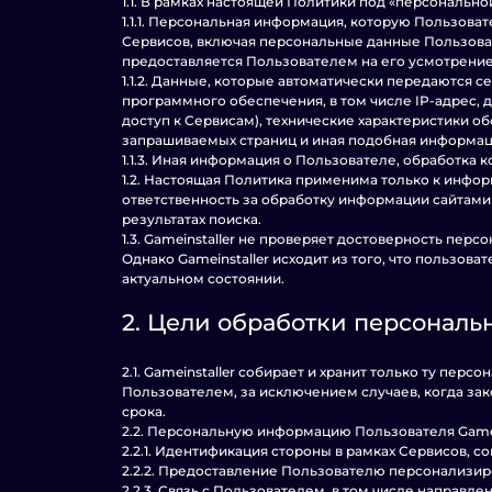
1.1. В рамках настоящей Политики под «персональ
1.1.1. Персональная информация, которую Пользова
Сервисов, включая персональные данные Пользова
предоставляется Пользователем на его усмотрение
1.1.2. Данные, которые автоматически передаются 
программного обеспечения, в том числе IP-адрес,
доступ к Сервисам), технические характеристики о
запрашиваемых страниц и иная подобная информац
1.1.3. Иная информация о Пользователе, обработка
1.2. Настоящая Политика применима только к информ
ответственность за обработку информации сайтами т
результатах поиска.
1.3. Gameinstaller не проверяет достоверность пе
Однако Gameinstaller исходит из того, что польз
актуальном состоянии.
2. Цели обработки персонал
2.1. Gameinstaller собирает и хранит только ту п
Пользователем, за исключением случаев, когда з
срока.
2.2. Персональную информацию Пользователя Gamei
2.2.1. Идентификация стороны в рамках Сервисов, со
2.2.2. Предоставление Пользователю персонализир
2.2.3. Связь с Пользователем, в том числе направ