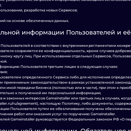
;
спользования, разработка новых Сервисов;
аний на основе обезличенных данных.
альной информации Пользователей и е
ю Пользователей в соответствии с внутренними регламентами конкре
ователя сохраняется ее конфиденциальность, кроме случаев добро
ному кругу лиц. При использовании отдельных Сервисов, Пользовате
ной.
информацию Пользователя третьим лицам в следующих случаях:
вия;
льзователем определенного Сервиса либо для исполнения определе
ным применимым законодательством в рамках установленной законод
 или иной передачи бизнеса (полностью или в части), при этом к при
тельно к полученной им персональной информации;
в и законных интересов Gameinstaller или третьих лиц в случаях, ко
staller.ru/ru/agreement), настоящую Политику, либо документы, соде
рмации Пользователя путем ее обезличивания получены обезличенны
нения работ или оказания услуг по поручению Gameinstaller.
телей Gameinstaller руководствуется Федеральным законом РФ «О пе
рсональной информации. Обязательное 