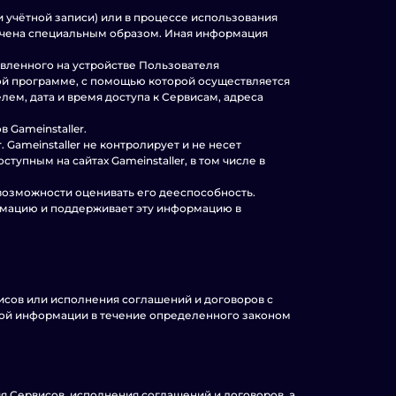
и учётной записи) или в процессе использования
ечена специальным образом. Иная информация
новленного на устройстве Пользователя
ной программе, с помощью которой осуществляется
ем, дата и время доступа к Сервисам, адреса
 Gameinstaller.
Gameinstaller не контролирует и не несет
упным на сайтах Gameinstaller, в том числе в
 возможности оценивать его дееспособность.
ормацию и поддерживает эту информацию в
висов или исполнения соглашений и договоров с
ной информации в течение определенного законом
ия Сервисов, исполнения соглашений и договоров, а