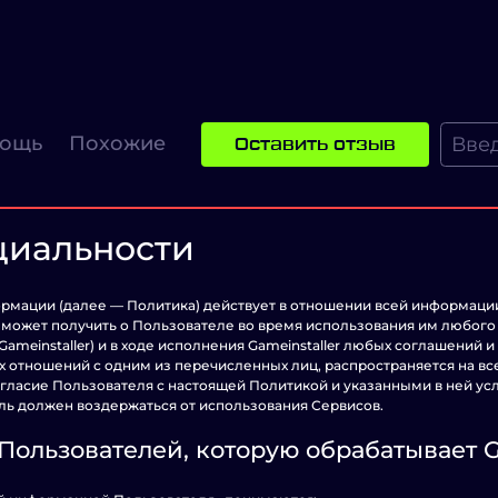
ощь
Похожие
Оставить отзыв
циальности
мации (далее — Политика) действует в отношении всей информаци
r), может получить о Пользователе во время использования им любого 
 Gameinstaller) и в ходе исполнения Gameinstaller любых соглашений 
х отношений с одним из перечисленных лиц, распространяется на в
согласие Пользователя с настоящей Политикой и указанными в ней у
ель должен воздержаться от использования Сервисов.
Пользователей, которую обрабатывает G