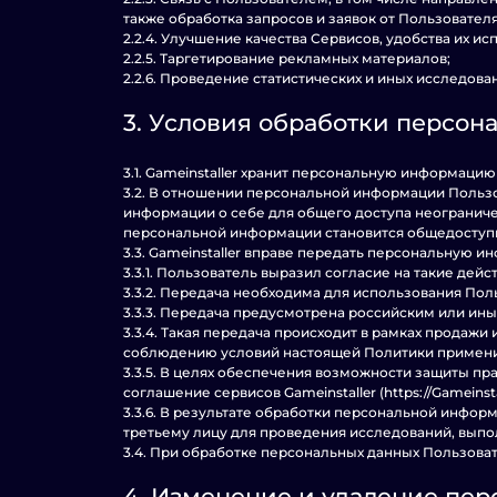
также обработка запросов и заявок от Пользователя
2.2.4. Улучшение качества Сервисов, удобства их и
2.2.5. Таргетирование рекламных материалов;
2.2.6. Проведение статистических и иных исследов
3. Условия обработки персон
3.1. Gameinstaller хранит персональную информаци
3.2. В отношении персональной информации Польз
информации о себе для общего доступа неограничен
персональной информации становится общедоступ
3.3. Gameinstaller вправе передать персональную 
3.3.1. Пользователь выразил согласие на такие дейст
3.3.2. Передача необходима для использования По
3.3.3. Передача предусмотрена российским или и
3.3.4. Такая передача происходит в рамках продажи
соблюдению условий настоящей Политики примени
3.3.5. В целях обеспечения возможности защиты пра
соглашение сервисов Gameinstaller (https://Gamein
3.3.6. В результате обработки персональной инфо
третьему лицу для проведения исследований, выпол
3.4. При обработке персональных данных Пользова
4. Изменение и удаление пе