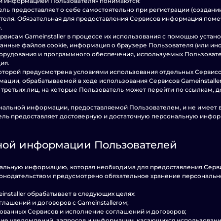
ной информацией Пользователя» понимаются:
тель предоставляет о себе самостоятельно при регистрации (создани
теля. Обязательная для предоставления Сервисов информация пом
.
сервисам Gameinstaller в процессе их использования с помощью уста
 данные файлов cookie, информация о браузере Пользователя (или и
борудования и программного обеспечения, используемых Пользовател
ия.
 которой предусмотрена условиями использования отдельных Сервисов
ации, обрабатываемой в ходе использования Сервисов Gameinstaller. 
ретьих лиц, на которые Пользователь может перейти по ссылкам, дост
рсональной информации, предоставляемой Пользователем, и не имеет
ователь предоставляет достоверную и достаточную персональную инф
ьной информации Пользователей
ерсональную информацию, которая необходима для предоставления Сер
аконодательством предусмотрено обязательное хранение персональ
nstaller обрабатывает в следующих целях:
глашений и договоров с Gameinstallerом;
ованных Сервисов и исполнение соглашений и договоров;
ление уведомлений, запросов и информации, касающихся использован