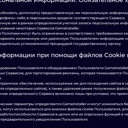
 (обновить, дополнить) предоставленную им персональную информац
Профиль» либо в персональном разделе соответствующего Сервиса.
вленную им в рамках определенной учетной записи персональную ин
вания некоторых Сервисов Gameinstaller.
щей Политики могут быть ограничены в соответствии с требованиями з
 сохранить измененную или удаленную Пользователем информацию на
нодательно установленной процедурой государственному органу.
информации при помощи файлов Cookie 
рудованию Пользователя и оборудованием Пользователя Gameinstaller,
 Сервисов, для таргетирования рекламы, которая показывается Пол
r.
программное обеспечение, используемые им для посещения сайтов в 
ля определенных сайтов), а также удаления ранее полученных файлов
тавление определенного Сервиса возможно лишь при условии, что при
хнические параметры определяются Gameinstaller и могут изменяться
ах, могут использоваться для анализа файлов cookie Пользователя, д
работоспособности Сервисов в целом или их отдельных функций в ч
ез предварительного уведомления Пользователя.