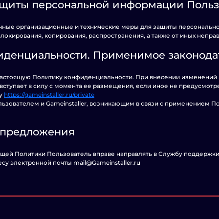
ащиты персональной информации Польз
аточные организационные и технические меры для защиты персональ
блокирования, копирования, распространения, а также от иных неправ
иденциальности. Применимое законода
 в настоящую Политику конфиденциальности. При внесении изменений 
вступает в силу с момента ее размещения, если иное не предусмот
су
https://gameinstaller.ru/private
льзователем и Gameinstaller, возникающим в связи с применением 
и предложения
ящей Политики Пользователь вправе направлять в Службу поддержки 
ресу электронной почты mail@Gameinstaller.ru