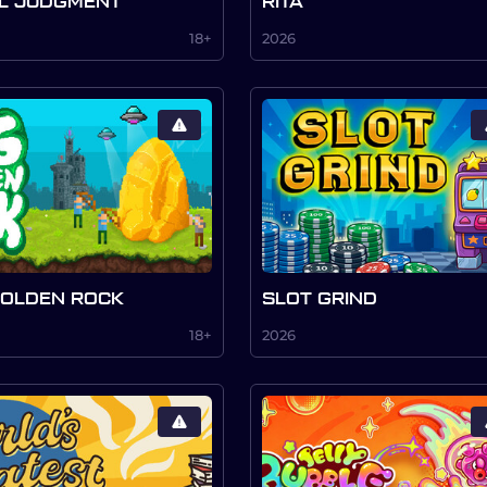
L JUDGMENT
RITA
18+
2026
GOLDEN ROCK
SLOT GRIND
18+
2026