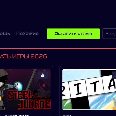
ощь
Похожие
Оставить отзыв
АТЬ ИГРЫ 2026