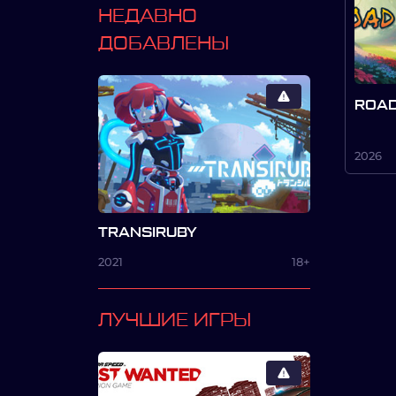
НЕДАВНО
ДОБАВЛЕНЫ
ROAD
2026
TRANSIRUBY
2021
18+
ЛУЧШИЕ ИГРЫ