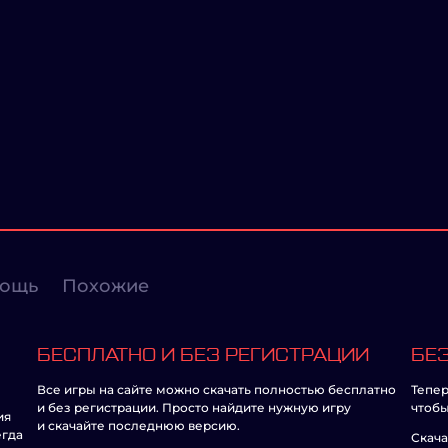
ощь
Похожие
БЕСПЛАТНО И БЕЗ РЕГИСТРАЦИИ
БЕЗ
Все игры на сайте можно скачать полностью бесплатно
Тепер
и без регистрации. Просто найдите нужную игру
чтобы
ия
и скачайте последнюю версию.
егда
Скача