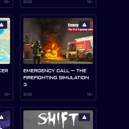
18+
2026
18+
KER
EMERGENCY CALL — THE
FIREFIGHTING SIMULATION
3
18+
2026
18+