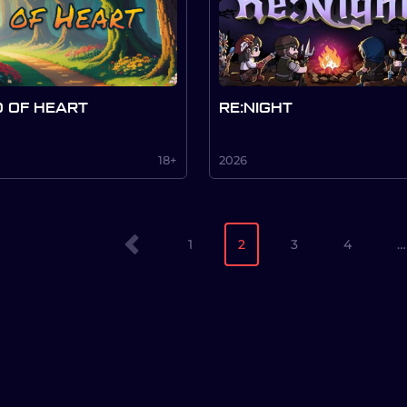
 OF HEART
RE:NIGHT
18+
2026
1
2
3
4
…