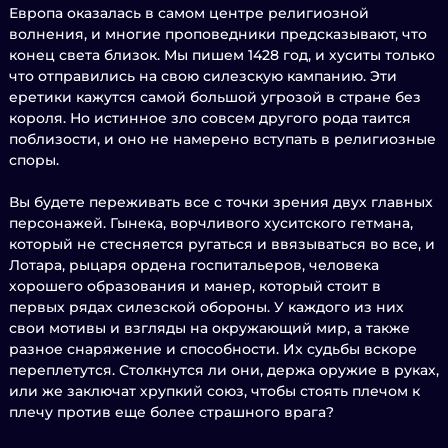
Европа оказалась в самом центре религиозной
волнения, и многие проповедники предсказывают, что
конец света близок. Мы пишем 1428 год, и хуситы только
что отправились на свою силезскую кампанию. Эти
еретики кажутся самой большой угрозой в стране без
короля. Но истинное зло совсем другого рода таится
поблизости, и оно не намерено вступать в религиозные
споры.
Вы будете переживать все с точки зрения двух главных
персонажей. Гынека, ворчливого хуситского гетмана,
который не стесняется ругаться и ввязываться во все, и
Лотара, рыцаря ордена госпитальеров, человека
хорошего образования и манер, который стоит в
первых рядах силезской обороны. У каждого из них
свои мотивы и взгляды на окружающий мир, а также
разное снаряжение и способности. Их судьбы вскоре
переплетутся. Столкнутся ли они, держа оружие в руках,
или же заключат хрупкий союз, чтобы стоять плечом к
плечу против еще более страшного врага?