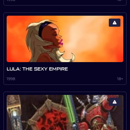
LULA: THE SEXY EMPIRE
1998
18+