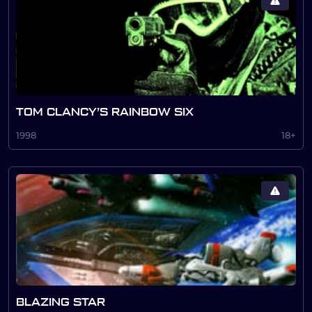
TOM CLANCY’S RAINBOW SIX
1998
18+
BLAZING STAR