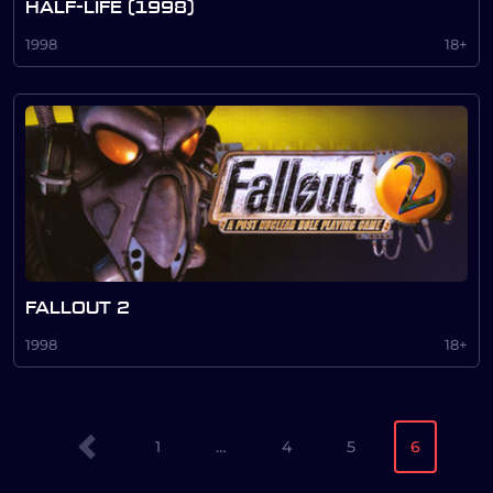
HALF-LIFE (1998)
1998
18+
FALLOUT 2
1998
18+
1
…
4
5
6