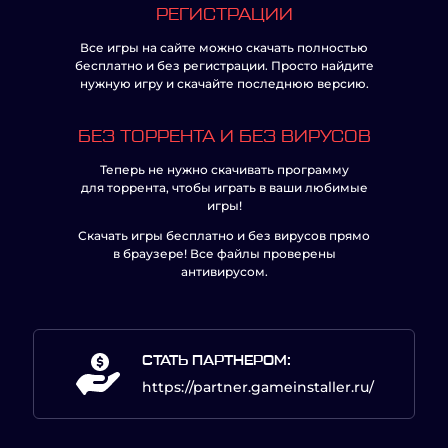
РЕГИСТРАЦИИ
Все игры на сайте можно скачать полностью
бесплатно и без регистрации. Просто найдите
нужную игру и скачайте последнюю версию.
БЕЗ ТОРРЕНТА И БЕЗ ВИРУСОВ
Теперь не нужно скачивать программу
для торрента, чтобы играть в ваши любимые
игры!
Скачать игры бесплатно и без вирусов прямо
в браузере! Все файлы проверены
антивирусом.
СТАТЬ ПАРТНЕРОМ:
https://partner.gameinstaller.ru/