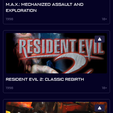
M.A.X.: MECHANIZED ASSAULT AND
EXPLORATION
1998
18+
RESIDENT EVIL 2: CLASSIC REBIRTH
1998
18+