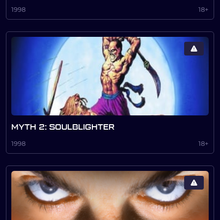
1998
18+
MYTH 2: SOULBLIGHTER
1998
18+