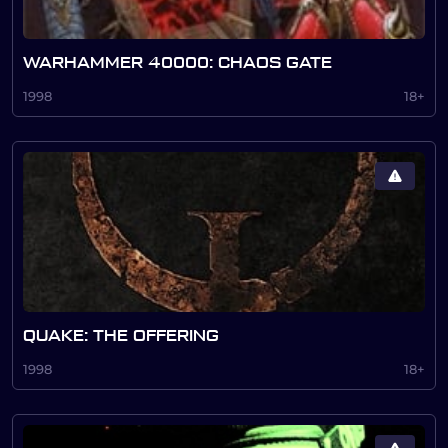
WARHAMMER 40000: CHAOS GATE
1998
18+
QUAKE: THE OFFERING
1998
18+