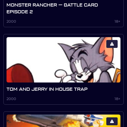
MONSTER RANCHER — BATTLE CARD
EPISODE 2
2000
18+
TOM AND JERRY IN HOUSE TRAP
2000
18+