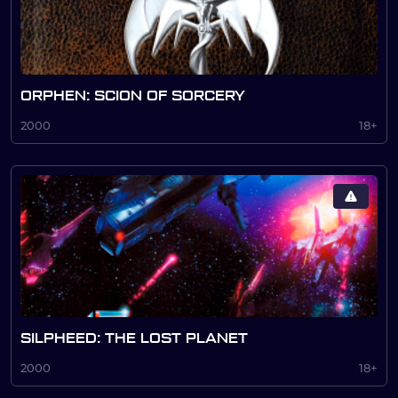
ORPHEN: SCION OF SORCERY
2000
18+
SILPHEED: THE LOST PLANET
2000
18+