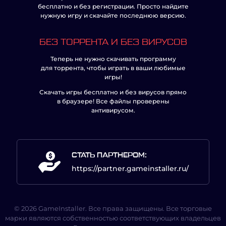
бесплатно и без регистрации. Просто найдите
нужную игру и скачайте последнюю версию.
БЕЗ ТОРРЕНТА И БЕЗ ВИРУСОВ
Теперь не нужно скачивать программу
для торрента, чтобы играть в ваши любимые
игры!
Скачать игры бесплатно и без вирусов прямо
в браузере! Все файлы проверены
антивирусом.
СТАТЬ ПАРТНЕРОМ:
https://partner.gameinstaller.ru/
© 2026 GameInstaller. Все права защищены. Все торговые
марки являются собственностью соответствующих владельцев