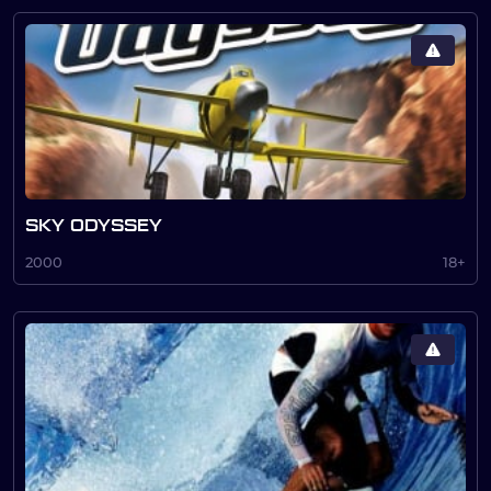
SKY ODYSSEY
2000
18+