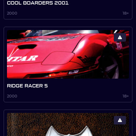
COOL BOARDERS 2001
2000
18+
RIDGE RACER 5
2000
18+