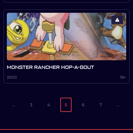
MONSTER RANCHER HOP-A-BOUT
2000
18+
…
3
4
5
6
7
…