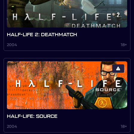
HALF-LIFE 2: DEATHMATCH
2004
18+
HALF-LIFE: SOURCE
2004
18+