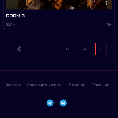
DOOM 3
2004
18+
1
…
13
14
15
Главная
Как начать играть
Помощь
Похожие