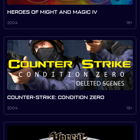
HEROES OF MIGHT AND MAGIC IV
2004
18+
COUNTER-STRIKE: CONDITION ZERO
2004
18+