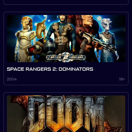
SPACE RANGERS 2: DOMINATORS
2004
18+