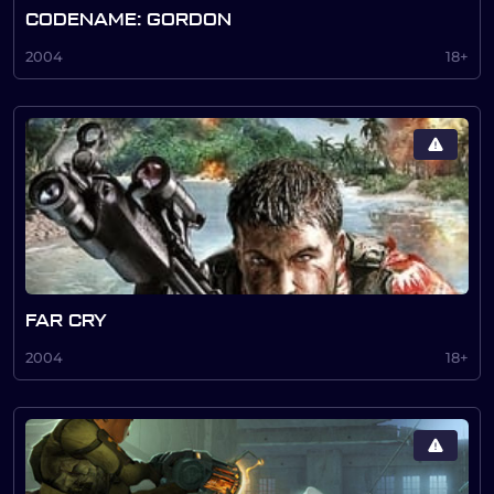
CODENAME: GORDON
2004
18+
FAR CRY
2004
18+