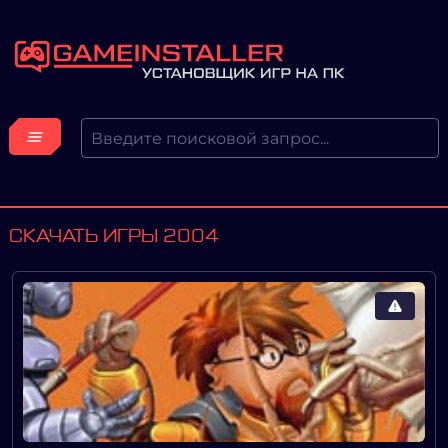
СКАЧАТЬ ИГРЫ 2004