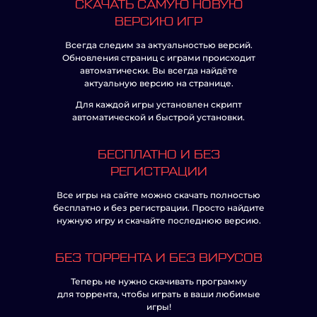
СКАЧАТЬ САМУЮ НОВУЮ
ВЕРСИЮ ИГР
Всегда следим за актуальностью версий.
Обновления страниц с играми происходит
автоматически. Вы всегда найдёте
актуальную версию на странице.
Для каждой игры установлен скрипт
автоматической и быстрой установки.
БЕСПЛАТНО И БЕЗ
РЕГИСТРАЦИИ
Все игры на сайте можно скачать полностью
бесплатно и без регистрации. Просто найдите
нужную игру и скачайте последнюю версию.
БЕЗ ТОРРЕНТА И БЕЗ ВИРУСОВ
Теперь не нужно скачивать программу
для торрента, чтобы играть в ваши любимые
игры!