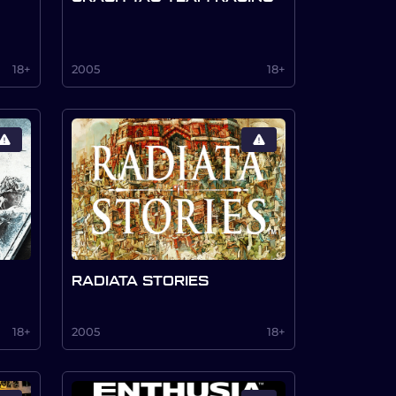
18+
2005
18+
RADIATA STORIES
18+
2005
18+