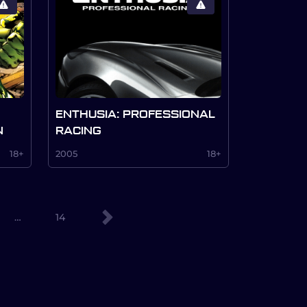
ENTHUSIA: PROFESSIONAL
N
RACING
18+
2005
18+
…
14