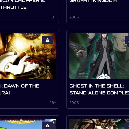
ICAN CHOPPER 2:
GRAFFITI KINGDOM
 THROTTLE
18+
2005
I: DAWN OF THE
GHOST IN THE SHELL:
RAI
STAND ALONE COMPLE
18+
2005