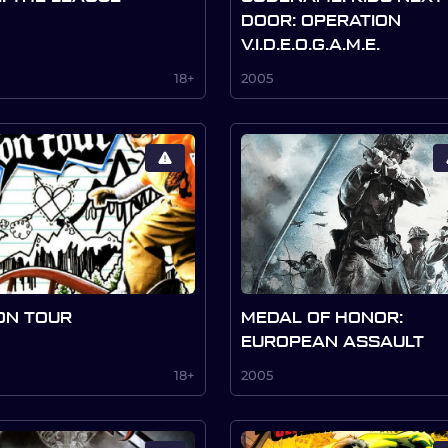
DOOR: OPERATION
V.I.D.E.O.G.A.M.E.
18+
2005
ON TOUR
MEDAL OF HONOR:
EUROPEAN ASSAULT
18+
2005