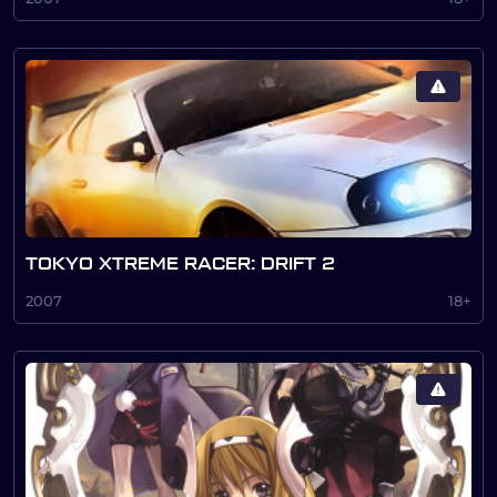
TOKYO XTREME RACER: DRIFT 2
2007
18+