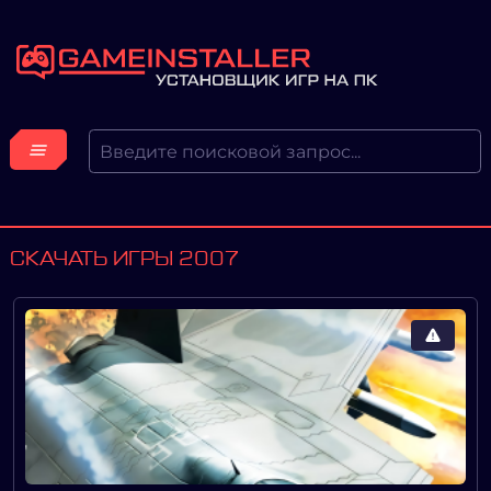
СКАЧАТЬ ИГРЫ 2007