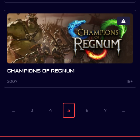
CHAMPIONS OF REGNUM
2007
18+
…
3
4
5
6
7
…