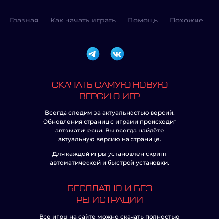
Главная
Как начать играть
Помощь
Похожие
СКАЧАТЬ САМУЮ НОВУЮ
ВЕРСИЮ ИГР
Всегда следим за актуальностью версий.
Обновления страниц с играми происходит
автоматически. Вы всегда найдёте
актуальную версию на странице.
Для каждой игры установлен скрипт
автоматической и быстрой установки.
БЕСПЛАТНО И БЕЗ
РЕГИСТРАЦИИ
Все игры на сайте можно скачать полностью