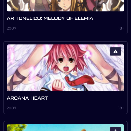
AR TONELICO: MELODY OF ELEMIA
2007
18+
ARCANA HEART
2007
18+