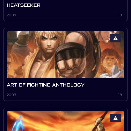
HEATSEEKER
2007
18+
ART OF FIGHTING ANTHOLOGY
2007
18+