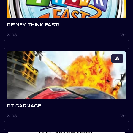
DISNEY THINK FAST!
2008
18+
DT CARNAGE
2008
18+