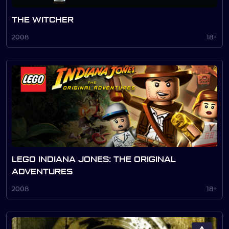
THE WITCHER
2008
18+
LEGO INDIANA JONES: THE ORIGINAL
ADVENTURES
2008
18+