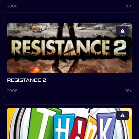
2008
18+
RESISTANCE 2
2008
18+