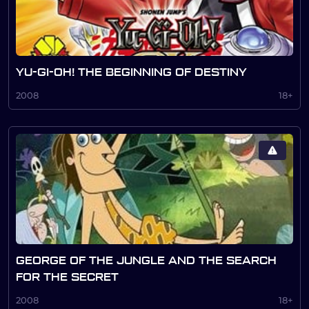
YU-GI-OH! THE BEGINNING OF DESTINY
2008
18+
GEORGE OF THE JUNGLE AND THE SEARCH
FOR THE SECRET
2008
18+