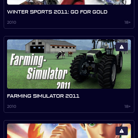
WINTER SPORTS 2011: GO FOR GOLD
2010
18+
FARMING SIMULATOR 2011
2010
18+