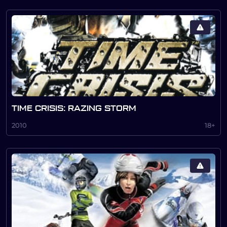
TIME CRISIS: RAZING STORM
2010
18+