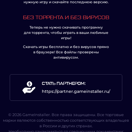
нужную игру и скачайте последнюю версию.
БЕЗ ТОРРЕНТА И БЕЗ ВИРУСОВ
Теперь не нужно скачивать программу
для торрента, чтобы играть в ваши любимые
игры!
Скачать игры бесплатно и без вирусов прямо
в браузере! Все файлы проверены
антивирусом.
СТАТЬ ПАРТНЕРОМ:
https://partner.gameinstaller.ru/
© 2026 GameInstaller. Все права защищены. Все торговые
марки являются собственностью соответствующих владельцев
в России и других странах.
Необходимо ознакомиться со следующими документами: