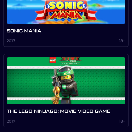
SONIC MANIA
2017
18+
THE LEGO NINJAGO: MOVIE VIDEO GAME
2017
18+