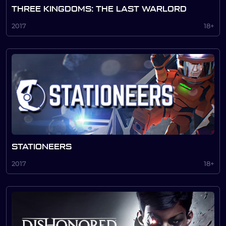
THREE KINGDOMS: THE LAST WARLORD
2017
18+
STATIONEERS
2017
18+