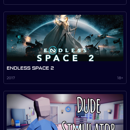
ENDLESS SPACE 2
2017
18+