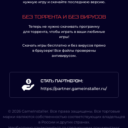
нужную игру и скачайте последнюю версию.
БЕЗ ТОРРЕНТА И БЕЗ ВИРУСОВ
Теперь не нужно скачивать программу
для торрента, чтобы играть в ваши любимые
игры!
Скачать игры бесплатно и без вирусов прямо
в браузере! Все файлы проверены
антивирусом.
СТАТЬ ПАРТНЕРОМ:
https://partner.gameinstaller.ru/
© 2026 GameInstaller. Все права защищены. Все торговые
марки являются собственностью соответствующих владельцев
в России и других странах.
Необходимо ознакомиться со следующими документами: