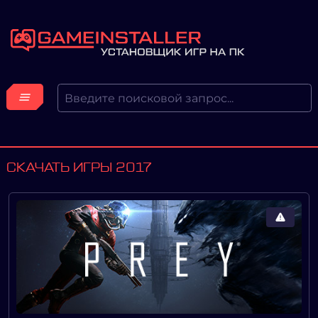
СКАЧАТЬ ИГРЫ 2017