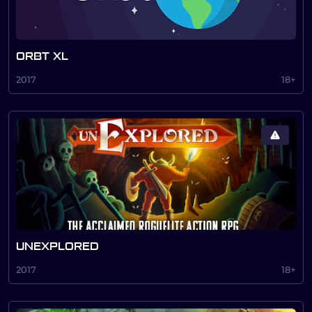
ORBT XL
2017
18+
UNEXPLORED
2017
18+