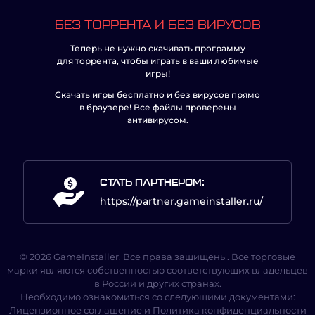
БЕЗ ТОРРЕНТА И БЕЗ ВИРУСОВ
Теперь не нужно скачивать программу
для торрента, чтобы играть в ваши любимые
игры!
Скачать игры бесплатно и без вирусов прямо
в браузере! Все файлы проверены
антивирусом.
СТАТЬ ПАРТНЕРОМ:
https://partner.gameinstaller.ru/
© 2026 GameInstaller. Все права защищены. Все торговые
марки являются собственностью соответствующих владельцев
в России и других странах.
Необходимо ознакомиться со следующими документами:
Лицензионное соглашение
и
Политика конфиденциальности