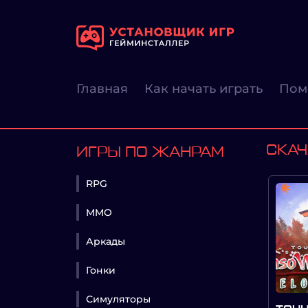
Главная
Как начать играть
Пом
СКАЧ
ИГРЫ ПО ЖАНРАМ
RPG
MMO
Аркады
Гонки
Симуляторы