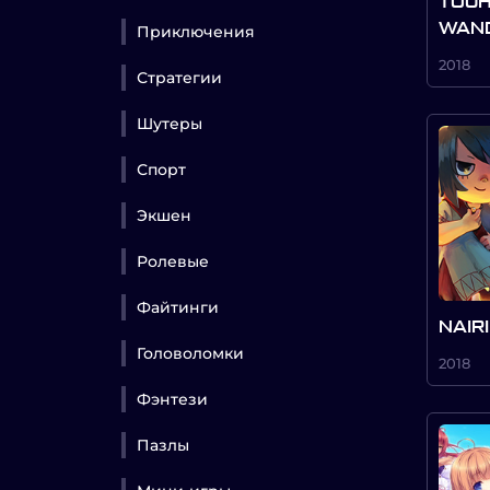
TOUH
WAND
Приключения
2018
Стратегии
Шутеры
Спорт
Экшен
Ролевые
Файтинги
NAIR
Головоломки
2018
Фэнтези
Пазлы