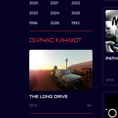
2020
2021
2022
2023
2024
2025
1996
2026
1993
СЕЙЧАС КАЧАЮТ
PATH
2018
THE LONG DRIVE
2019
18+