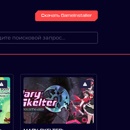
Скачать GameInstaller