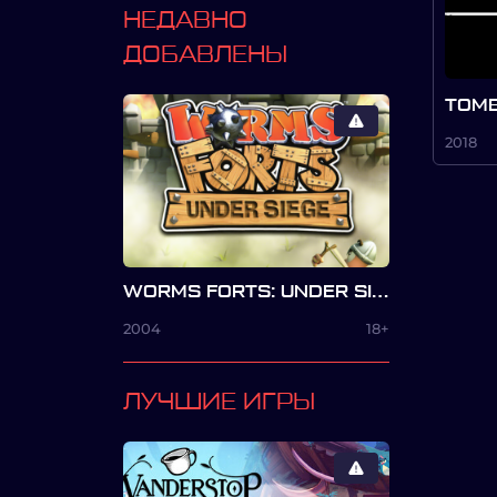
НЕДАВНО
ДОБАВЛЕНЫ
TOM
2018
WORMS FORTS: UNDER SIEGE
2004
18+
ЛУЧШИЕ ИГРЫ