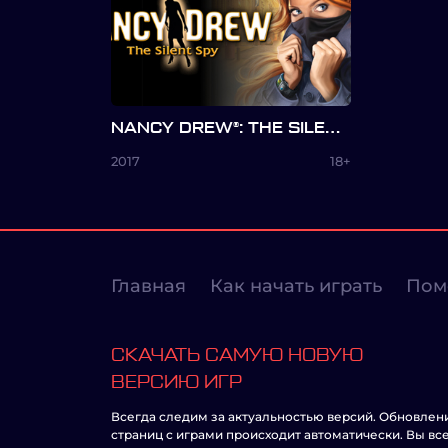
NANCY DREW®: THE SILENT SPY
2017
18+
Главная
Как начать играть
Пом
СКАЧАТЬ САМУЮ НОВУЮ
ВЕРСИЮ ИГР
Всегда следим за актуальностью версий. Обновлен
страниц с играми происходит автоматически. Вы вс