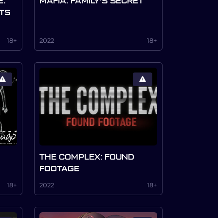
E:
MAFIA: FAMILY’S SECRET
TS
18+
2022
18+
THE COMPLEX: FOUND
FOOTAGE
18+
2022
18+