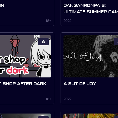
IN
DANGANRONPA S:
ULTIMATE SUMMER CA
18+
2022
T SHOP AFTER DARK
A SLIT OF JOY
18+
2022