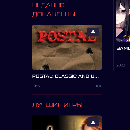
НЕДАВНО
ДОБАВЛЕНЫ
SAMU
2022
POSTAL: CLASSIC AND UNCUT
1997
18+
ЛУЧШИЕ ИГРЫ