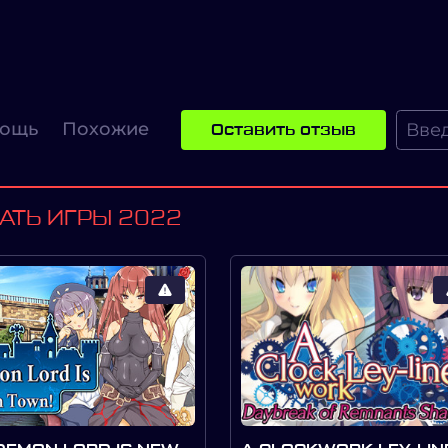
ощь
Похожие
Оставить отзыв
АТЬ ИГРЫ 2022