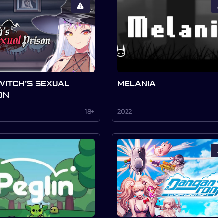
WITCH’S SEXUAL
MELANIA
ON
18+
2022