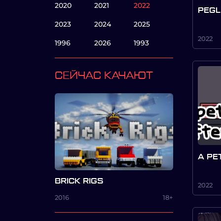
2020
2021
2022
PEGL
2023
2024
2025
2022
1996
2026
1993
СЕЙЧАС КАЧАЮТ
A PE
BRICK RIGS
2022
2016
18+