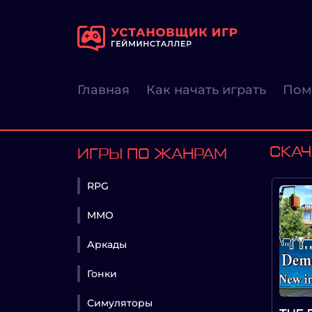
Главная
Как начать играть
Пом
СКАЧ
ИГРЫ ПО ЖАНРАМ
RPG
MMO
Аркады
Гонки
Симуляторы