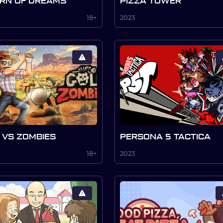
RN OF DREAMS
PIZZA TOWER
18+
2023
 VS ZOMBIES
PERSONA 5 TACTICA
18+
2023