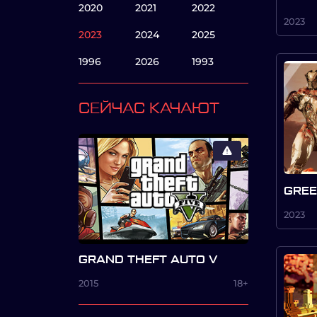
2020
2021
2022
2023
2023
2024
2025
1996
2026
1993
СЕЙЧАС КАЧАЮТ
GRE
2023
GRAND THEFT AUTO V
2015
18+