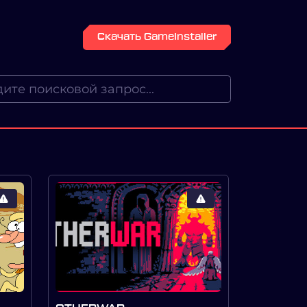
Скачать GameInstaller