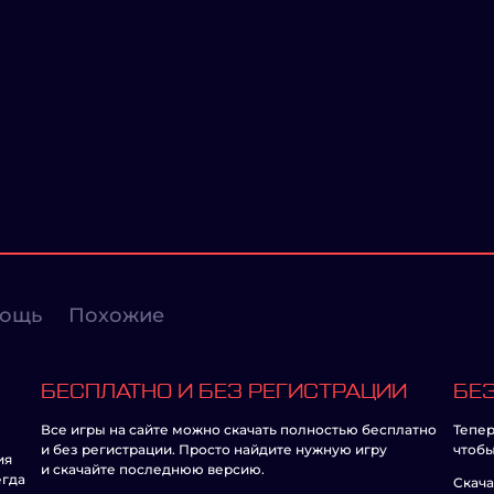
ощь
Похожие
БЕСПЛАТНО И БЕЗ РЕГИСТРАЦИИ
БЕЗ
Все игры на сайте можно скачать полностью бесплатно
Тепер
и без регистрации. Просто найдите нужную игру
чтобы
ия
и скачайте последнюю версию.
егда
Скача