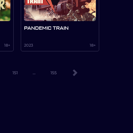
PANDEMIC TRAIN
18+
2023
18+
151
…
155