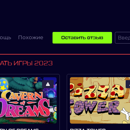
ощь
Похожие
Оставить отзыв
АТЬ ИГРЫ 2023