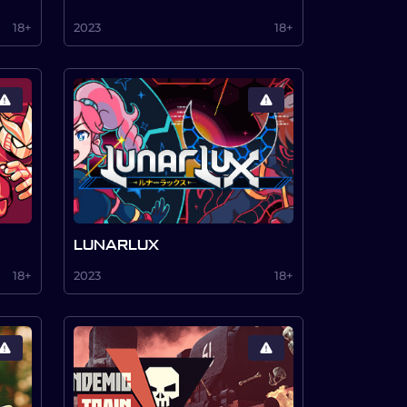
18+
2023
18+
LUNARLUX
18+
2023
18+