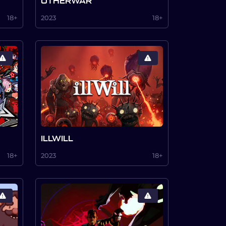
OTHERWAR
18+
2023
18+
ILLWILL
18+
2023
18+