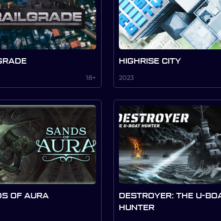
GRADE
HIGHRISE CITY
18+
2023
S OF AURA
DESTROYER: THE U-BO
HUNTER