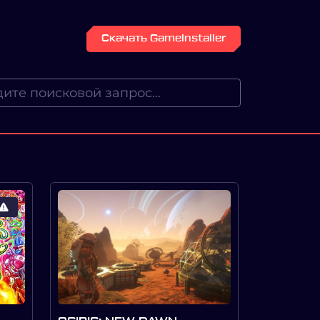
Скачать GameInstaller