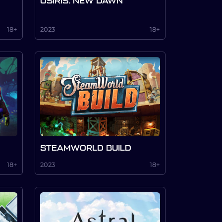
OSIRIS: NEW DAWN
18+
2023
18+
STEAMWORLD BUILD
18+
2023
18+