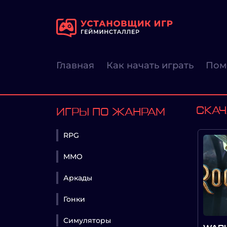
Главная
Как начать играть
Пом
СКАЧ
ИГРЫ ПО ЖАНРАМ
RPG
MMO
Аркады
Гонки
Симуляторы