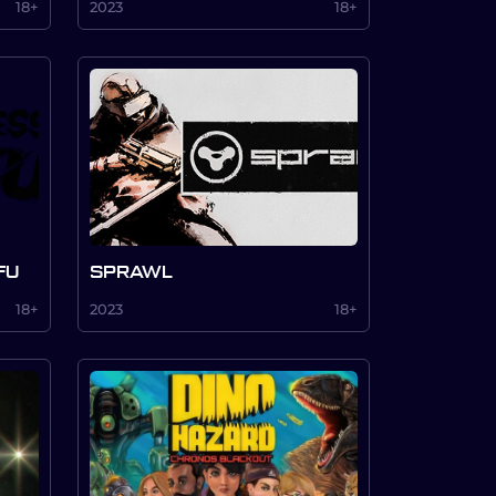
18+
2023
18+
FU
SPRAWL
18+
2023
18+