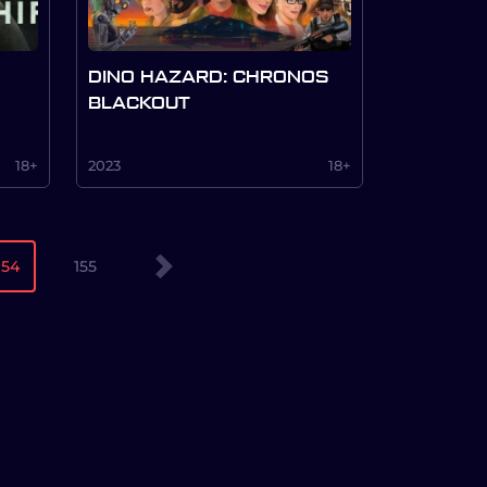
DINO HAZARD: CHRONOS
BLACKOUT
18+
2023
18+
154
155