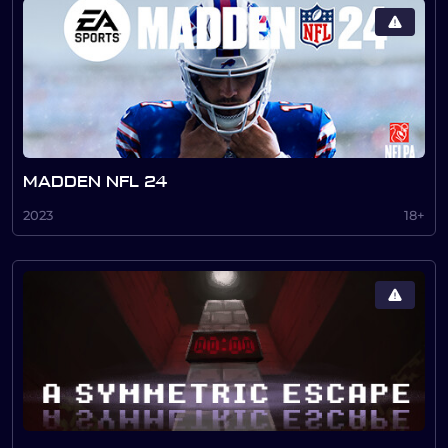
MADDEN NFL 24
2023
18+