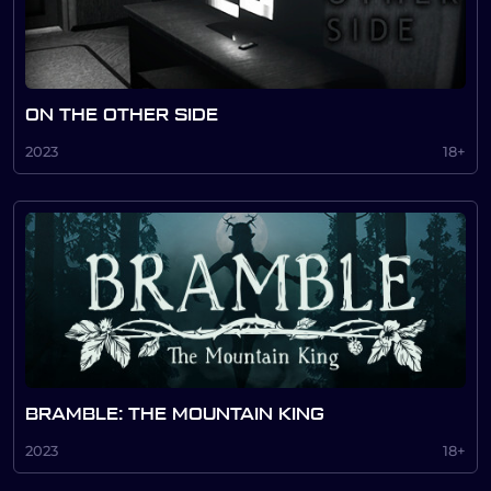
ON THE OTHER SIDE
2023
18+
BRAMBLE: THE MOUNTAIN KING
2023
18+