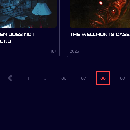
EN DOES NOT
THE WELLMONTS CASE
POND
18+
2026
1
…
86
87
88
89