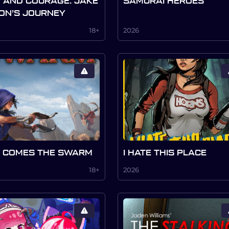
 AND COURAGE: JAKE
SAMURAI HEROES
ON’S JOURNEY
18+
2026
 COMES THE SWARM
I HATE THIS PLACE
18+
2026