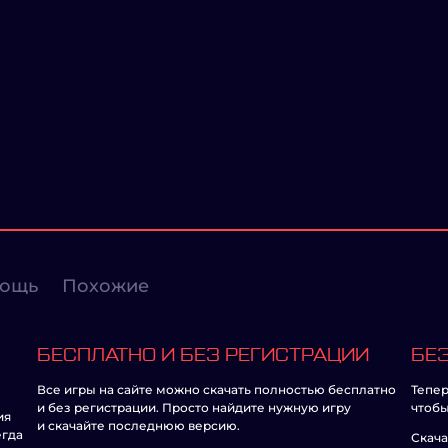
ощь
Похожие
БЕСПЛАТНО И БЕЗ РЕГИСТРАЦИИ
БЕЗ
Все игры на сайте можно скачать полностью бесплатно
Тепер
и без регистрации. Просто найдите нужную игру
чтобы
ия
и скачайте последнюю версию.
егда
Скача