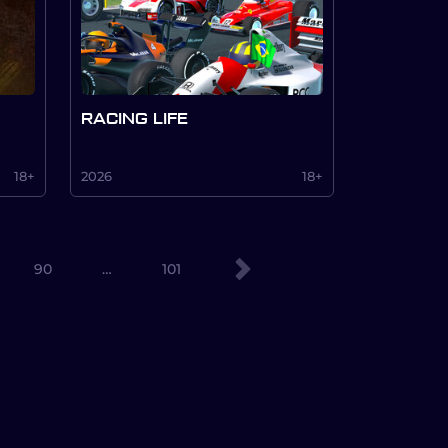
RACING LIFE
18+
2026
18+
90
…
101