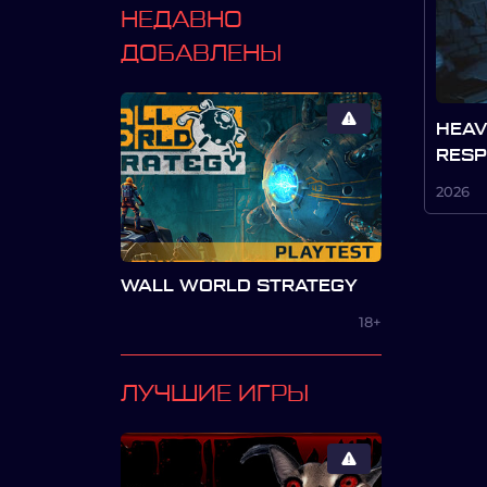
НЕДАВНО
ДОБАВЛЕНЫ
HEAV
RES
2026
WALL WORLD STRATEGY
18+
ЛУЧШИЕ ИГРЫ