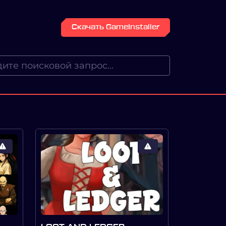
Скачать GameInstaller