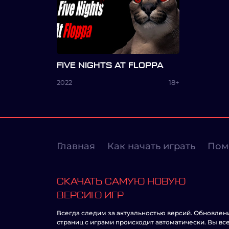
FIVE NIGHTS AT FLOPPA
2022
18+
Главная
Как начать играть
Пом
СКАЧАТЬ САМУЮ НОВУЮ
ВЕРСИЮ ИГР
Всегда следим за актуальностью версий. Обновлен
страниц с играми происходит автоматически. Вы вс