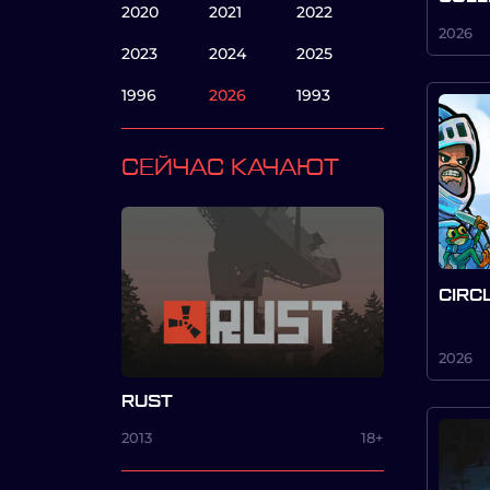
2020
2021
2022
2026
2023
2024
2025
1996
2026
1993
СЕЙЧАС КАЧАЮТ
CIRC
2026
RUST
2013
18+