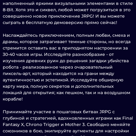
наполненный яркими визуальными элементами в стиле
8-Bit. Хотя это и сиквел, любой может погрузиться в это
совершенно новое приключение JRPG! И вы можете
сыграть в бесплатную демоверсию прямо сейчас!
Наслаждайтесь приключением, полным любви, смеха и
драмы, которое затрагивает темные стороны, но всегда
стремится оставить вас в приподнятом настроении за
30-40 часов игры. Исследуйте разнообразие - от
изучения древних руин до решения загадки убийства
робота - реализованное через очаровательный
пиксель-арт, который находится на грани между
аутентичностью и эстетикой. Исследуйте обширную
карту мира, полную секретов и дополнительных
локаций для открытия; как пешком, так и на воздушном
корабле!
Принимайте участие в пошаговых битвах JRPG с
глубиной и стратегией, вдохновленных играми как Final
Fantasy X, Chrono Trigger и Mother 3. Свободно меняйте
союзников в бою, экипируйте аугменты для настройки