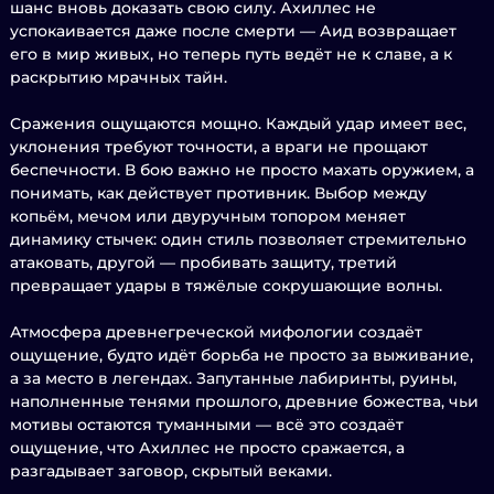
шанс вновь доказать свою силу. Ахиллес не
успокаивается даже после смерти — Аид возвращает
его в мир живых, но теперь путь ведёт не к славе, а к
раскрытию мрачных тайн.
Сражения ощущаются мощно. Каждый удар имеет вес,
уклонения требуют точности, а враги не прощают
беспечности. В бою важно не просто махать оружием, а
понимать, как действует противник. Выбор между
копьём, мечом или двуручным топором меняет
динамику стычек: один стиль позволяет стремительно
атаковать, другой — пробивать защиту, третий
превращает удары в тяжёлые сокрушающие волны.
Атмосфера древнегреческой мифологии создаёт
ощущение, будто идёт борьба не просто за выживание,
а за место в легендах. Запутанные лабиринты, руины,
наполненные тенями прошлого, древние божества, чьи
мотивы остаются туманными — всё это создаёт
ощущение, что Ахиллес не просто сражается, а
разгадывает заговор, скрытый веками.