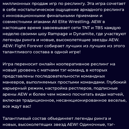
миллионных продаж игр по реслингу. Эта игра сочетает
в себе ностальгическое ощущение аркадного реслинга
с инновационными финальными приемами и
совместными атаками All Elite Wrestling. AEW в
настоящее время завоевывает сети TNT и TBS каждую
неделю своими шоу Rampage и Dynamite, где участвуют
легенды ринга и новые, высоколетящие звезды AEW.
AEW: Fight Forever собирает лучших из лучших из этого
талантливого состава в одной игре!
Игра переносит онлайн кооперативное реслинг на
новый уровень с матчами тэг-команд, в которых
представлены последовательности командных
маневров, выполняемых простыми командами. Глубокий
карьерный режим, настройка рестлеров, подписные
арены AEW и более чем можно посчитать виды матчей,
включая традиционное, несанкционированное веселье,
все ждут вас!
Талантливый состав объединяет легенды ринга и
новых, высоколетящих звезд AEW! Одиночные, тэг-