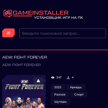
AEW: FIGHT FOREVER
AEW: FIGHT FOREVER
247
4
2023
Аркады
Разное
Спорт
Шутеры