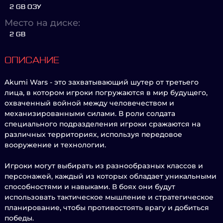
2 GB ОЗУ
Место на диске:
2 GB
ОПИСАНИЕ
Akumi Wars - это захватывающий шутер от третьего
лица, в котором игроки погружаются в мир будущего,
охваченный войной между человечеством и
механизированными силами. В роли солдата
специального подразделения игроки сражаются на
различных территориях, используя передовое
вооружение и технологии.
Игроки могут выбирать из разнообразных классов и
персонажей, каждый из которых обладает уникальными
способностями и навыками. В боях они будут
использовать тактическое мышление и стратегическое
планирование, чтобы противостоять врагу и добиться
победы.