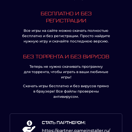
БЕСПЛАТНО И БЕЗ
РЕГИСТРАЦИИ
Все игры на сайте можно скачать полностью
бесплатно и без регистрации. Просто найдите
нужную игру и скачайте последнюю версию.
БЕЗ ТОРРЕНТА И БЕЗ ВИРУСОВ
Теперь не нужно скачивать программу
для торрента, чтобы играть в ваши любимые
игры!
Скачать игры бесплатно и без вирусов прямо
в браузере! Все файлы проверены
антивирусом.
СТАТЬ ПАРТНЕРОМ:
https://partner.gameinstaller.ru/