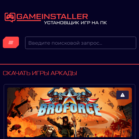
СКАЧАТЬ ИГРЫ АРКАДЫ