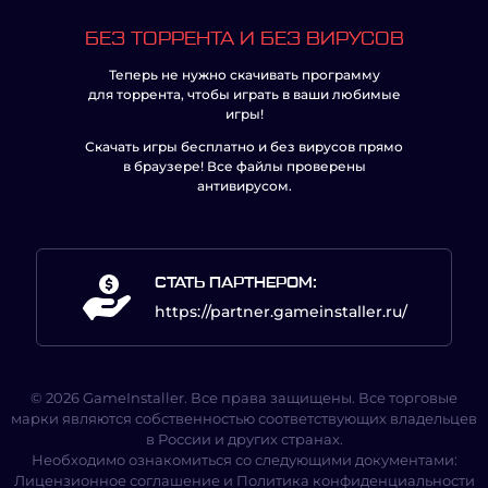
БЕЗ ТОРРЕНТА И БЕЗ ВИРУСОВ
Теперь не нужно скачивать программу
для торрента, чтобы играть в ваши любимые
игры!
Скачать игры бесплатно и без вирусов прямо
в браузере! Все файлы проверены
антивирусом.
СТАТЬ ПАРТНЕРОМ:
https://partner.gameinstaller.ru/
© 2026 GameInstaller. Все права защищены. Все торговые
марки являются собственностью соответствующих владельцев
в России и других странах.
Необходимо ознакомиться со следующими документами:
Лицензионное соглашение
и
Политика конфиденциальности