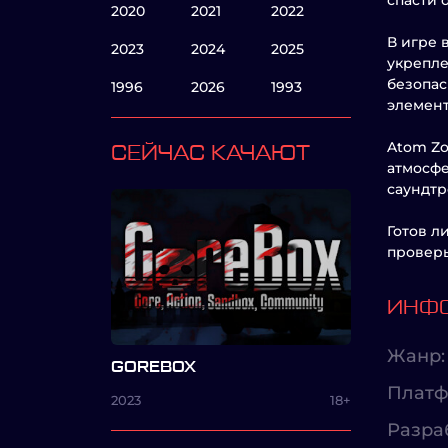
спасти 
2020
2021
2022
В игре 
2023
2024
2025
укрепле
безопас
1996
2026
1993
элемент
Atom Zo
СЕЙЧАС КАЧАЮТ
атмосфе
саундтр
Готов л
проверь
ИНФО
Жанр:
GOREBOX
Платф
2023
18+
Разра