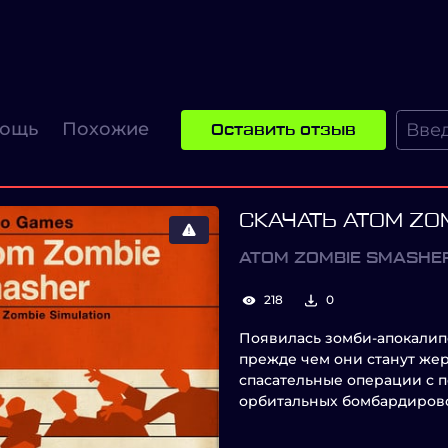
ощь
Похожие
Оставить отзыв
СКАЧАТЬ ATOM ZO
ATOM ZOMBIE SMASHE
218
0
Появилась зомби-апокалипс
прежде чем они станут же
спасательные операции с 
орбитальных бомбардирово