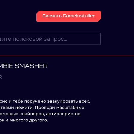
Скачать GameInstaller
MBIE SMASHER
R
ис и тебе поручено эвакуировать всех,
ртвами нежити. Проводи масштабные
помощью снайперов, артиллеристов,
к и многого другого.