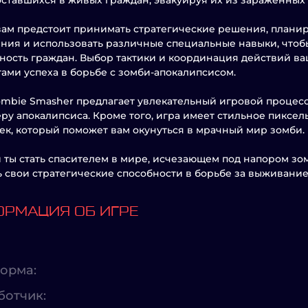
оставшихся в живых граждан, эвакуируя их из зараженных
вам предстоит принимать стратегические решения, плани
ния и использовать различные специальные навыки, чтобы
ность граждан. Выбор тактики и координация действий в
ами успеха в борьбе с зомби-апокалипсисом.
mbie Smasher предлагает увлекательный игровой процес
ру апокалипсиса. Кроме того, игра имеет стильное пикс
ек, который поможет вам окунуться в мрачный мир зомби.
и ты стать спасителем в мире, исчезающем под напором з
 свои стратегические способности в борьбе за выживание
РМАЦИЯ ОБ ИГРЕ
орма:
ботчик: