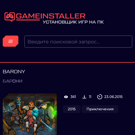
BARONY
БАРОНИ
361
11
23.06.2015
2015
Приключения