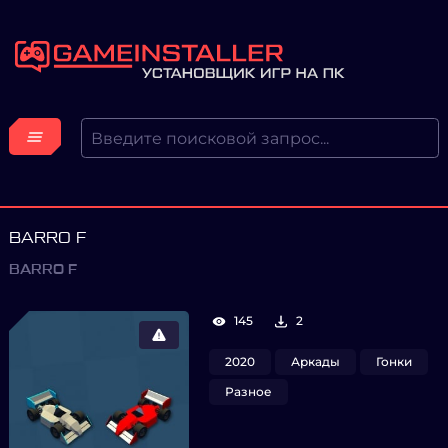
BARRO F
BARRO F
145
2
2020
Аркады
Гонки
Разное