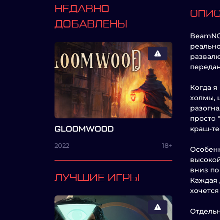
НЕДАВНО
ОПИ
ДОБАВЛЕНЫ
BeamNG.
реально
развалю
передан
Когда я
холмы, 
разогна
просто 
краш-те
GLOOMWOOD
2022
18+
Особенн
высокой
вниз по
ЛУЧШИЕ ИГРЫ
Каждая 
хочется
Отдельн