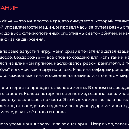
САНИЕ
drive — это не просто игра, это симулятор, который стави
й управляемости машин. Я провел часы за рулем разных т
х до высокотехнологичных спортивных автомобилей, и каж
а физика движения.
 впервые запустил игру, меня сразу впечатлила детализа
шоссе, бездорожье — всё словно создано для испытаний на
лся на длинной прямой, наслаждаясь ревом двигателя, а пот
"бум" и дымок, как в других играх. Машина деформировалас
ста: каждое вмятина и осколок напоминали, что в этом ми
о интересно проводить эксперименты. В одном из заездов
 скорости. Колеса потеряли сцепление, машина завалилась 
 склону, разлетаясь на части. Это был момент, когда я пон
деталь, от поведения подвески до звуков удара металла, сд
 исследовать её снова и снова.
ого упоминания заслуживают сценарии. Например, задание