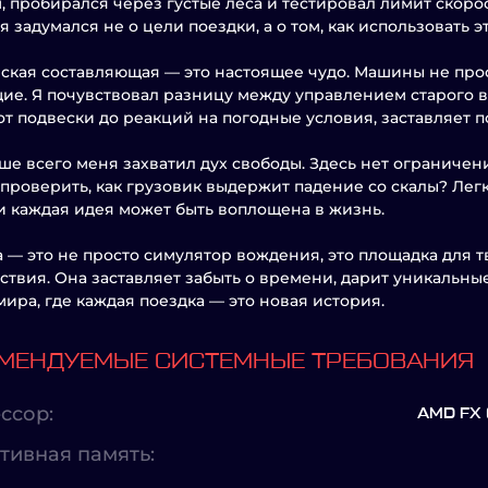
, пробирался через густые леса и тестировал лимит скорос
я задумался не о цели поездки, а о том, как использовать 
ская составляющая — это настоящее чудо. Машины не прос
ие. Я почувствовал разницу между управлением старого 
 от подвески до реакций на погодные условия, заставляет 
ше всего меня захватил дух свободы. Здесь нет ограничен
проверить, как грузовик выдержит падение со скалы? Легко
 и каждая идея может быть воплощена в жизнь.
а — это не просто симулятор вождения, это площадка для 
ствия. Она заставляет забыть о времени, дарит уникальны
мира, где каждая поездка — это новая история.
МЕНДУЕМЫЕ СИСТЕМНЫЕ ТРЕБОВАНИЯ
ссор:
AMD FX 
тивная память: