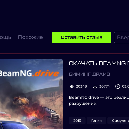
ощь
Похожие
Оставить отзыв
СКАЧАТЬ BEAMNG.
БИМИНГ ДРАЙВ
20348
30774
03.
BeamNG.drive — это реали
разрушений.
2013
Гонки
Симулят