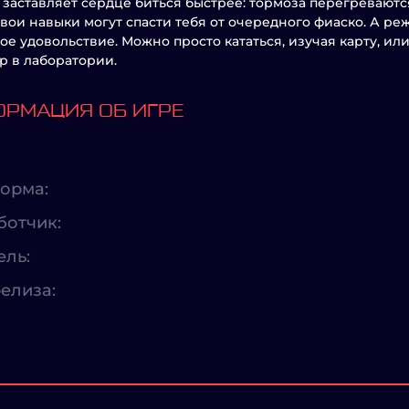
 заставляет сердце биться быстрее: тормоза перегреваютс
твои навыки могут спасти тебя от очередного фиаско. А 
ое удовольствие. Можно просто кататься, изучая карту, ил
 в лаборатории.
РМАЦИЯ ОБ ИГРЕ
орма:
ботчик:
ель:
елиза: