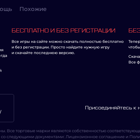
ощь
Похожие
БЕСПЛАТНО И БЕЗ РЕГИСТРАЦИИ
БЕЗ
Все игры на сайте можно скачать полностью бесплатно
Тепер
и без регистрации. Просто найдите нужную игру
чтобы
ия
и скачайте последнюю версию.
егда
Скача
Все ф
й
Присоединяйтесь к
/
ны. Все торговые марки являются собственностью соответствующи
 со следующими документами:
Лицензионное соглашение
и
Поли