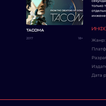
секунда
только 
отдельн
инженер
ИНФО
TACOMA
2017
18+
Жанр:
Платф
Разра
Издат
Дата р