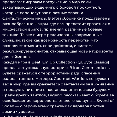
предлагает игрокам погружение в мир семи
захватывающих экшен-игр с боковой прокруткой,
которые перенесут вас в разные эпохи и
фантастические миры. В этом сборнике представлены
разнообразные жанры, где вам предстоит сразиться с
множеством врагов, применяя различные боевые
техники. Также в игре реализованы современные
функции, такие как возможность перемотки, что
позволяет отменять свои действия, и система
разблокируемых читов, открывающая новые горизонты
для геймеров.
Каждая игра в Beat 'Em Up Collection (QUByte Classics)
предлагает уникальную историю. В Iron Commando вы
будете сражаться с террористами ради спасения
радиоактивного метеора. Gourmet Warriors погружает
вас в мир, где вы сражаетесь с мутантами за выживание
и продукты питания в постапокалиптическом будущем.
Среди других тайтлов, Legend рассказывает о борьбе за
освобождение королевства от злого колдуна, а Sword of
Sodan — о героических сражениях варвара против
армии чудовищ.