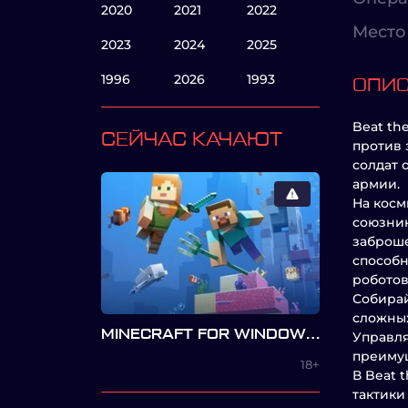
2020
2021
2022
Место 
2023
2024
2025
1996
2026
1993
ОПИ
Beat th
СЕЙЧАС КАЧАЮТ
против 
солдат 
армии.
На косм
союзник
заброше
способн
роботов
Собирай
сложных
MINECRAFT FOR WINDOWS — BEDROCK EDITION
Управля
преимущ
18+
В Beat 
тактики