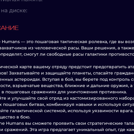
на диске:
САНИЕ
e Humans — это пошаговая тактическая ролевка, где вы во
захватчиков из человеческой расы. Ваши решения, а такж
определят, смогут ли свободные расы галактики противос
ической карте вашему отряду предстоит предотвратить ат
ов! Захватывайте и защищайте планеты, спасайте гражда
нных астероидах. Вступая в бой, вы берете под контроль 
ости, взрывчатые вещества, ближние и дальние оружия, 
 в пошаговых сражениях для уничтожения противника.
те и улучшайте свой отряд из кастомизированного набора
 пошаговых битвах, комбинируя навыки и используя ситуац
йте галактической системой, используя уязвимости врага.
ество в бою.
the Humans вы сможете проявить свои стратегические тал
 и сражений. Эта игра предлагает уникальный опыт, где к