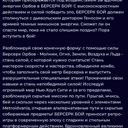
который преображается под воздействием загадочной
энергии Орбов в БЕРСЕРК БОЙ! С высокоскоростным
действием и силой победить зло, БЕРСЕРК БОЙ должен
столкнуться с дьявольским доктором Геносом и его
армией темных миньонов энергии. Сможет ли он
спасти мир, пока не стало слишком поздно? Пора
вступить в бой!
Разблокируй свою конечную форму: с помощью силы
Берсерк Орбов - Молнии, Огня, Земли, Воздуха и Льда -
стань силой, с которой нужно считаться! Стань
мастером скорости и мастерства, объединяя комбо,
чтобы заполнить свой метр Берсерка и выпустить
разрушительные специальные атаки! Прокачивай свои
навыки и стань непобедимой силой! Исследуй
огромный мир Нью-Хоуп Сити и за его пределами,
разблокируй скрытые миссии по пути. Прыгай, мчись,
бей и скользи через несколько уровней с элементами
Metroidvania, открывая альтернативные пути и скрытые
собираемые предметы! БЕРСЕРК БОЙ приносит ретро-
игры в современную эпоху с гладким и стильным
платформерным действием. Вдохновленный великими