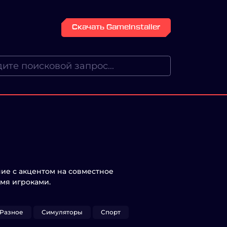
Скачать GameInstaller
ние с акцентом на совместное
мя игроками.
Разное
Симуляторы
Спорт