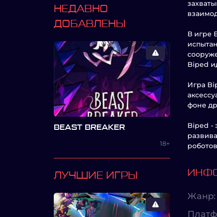
захваты
НЕДАВНО
взаимод
ДОБАВЛЕНЫ
В игре 
испытан
сооруже
Biped и
Игра Bi
аксессу
фоне др
Biped -
BEAST BREAKER
развива
18+
роботов
ИНФО
ЛУЧШИЕ ИГРЫ
Жанр:
Платф