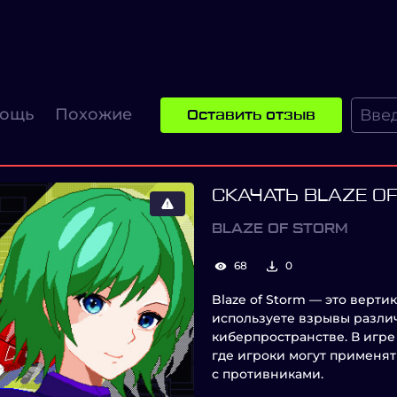
ощь
Похожие
Оставить отзыв
СКАЧАТЬ BLAZE O
BLAZE OF STORM
68
0
Blaze of Storm — это верти
используете взрывы разли
киберпространстве. В игре
где игроки могут применя
с противниками.