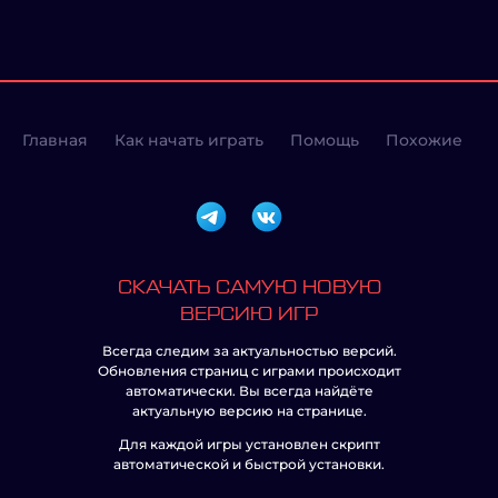
Главная
Как начать играть
Помощь
Похожие
СКАЧАТЬ САМУЮ НОВУЮ
ВЕРСИЮ ИГР
Всегда следим за актуальностью версий.
Обновления страниц с играми происходит
автоматически. Вы всегда найдёте
актуальную версию на странице.
Для каждой игры установлен скрипт
автоматической и быстрой установки.