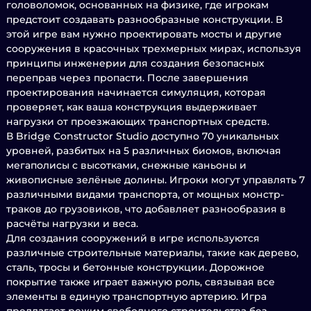
головоломок, основанных на физике, где игрокам
предстоит создавать разнообразные конструкции. В
этой игре вам нужно проектировать мосты и другие
сооружения в красочных трехмерных мирах, используя
принципы инженерии для создания безопасных
переправ через пропасти. После завершения
проектирования начинается симуляция, которая
проверяет, как ваша конструкция выдерживает
нагрузки от проезжающих транспортных средств.
В Bridge Constructor Studio доступно 70 уникальных
уровней, разбитых на 5 различных биомов, включая
мегаполисы с высотками, снежные каньоны и
живописные зелёные долины. Игроки могут управлять 7
различными видами транспорта, от мощных монстр-
траков до грузовиков, что добавляет разнообразия в
расчёты нагрузки и веса.
Для создания сооружений в игре используются
различные строительные материалы, такие как дерево,
сталь, тросы и бетонные конструкции. Дорожное
покрытие также играет важную роль, связывая все
элементы в единую транспортную артерию. Игра