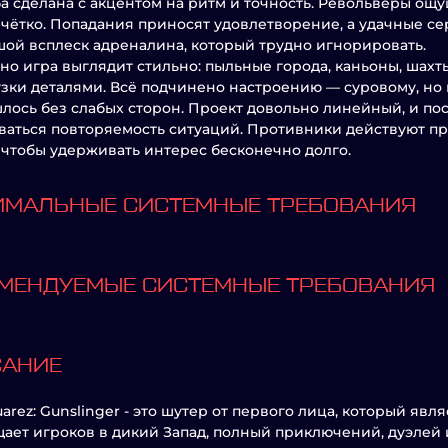
а сделана с акцентом на ритм и точность. Револьверы о
 чётко. Попадания приносят удовлетворение, а удачные с
ой всплеск адреналина, который трудно игнорировать.
но игра выглядит стильно: пыльные города, каньоны, шахт
зки деталями. Всё подчинено настроению — суровому, но 
лось без слабых сторон. Проект довольно линейный, и по
ваться повторяемость ситуаций. Противники действуют пр
, чтобы удерживать интерес бесконечно долго.
МАЛЬНЫЕ СИСТЕМНЫЕ ТРЕБОВАНИЯ
МЕНДУЕМЫЕ СИСТЕМНЫЕ ТРЕБОВАНИЯ
САНИЕ
Juarez: Gunslinger - это шутер от первого лица, который явл
ает игроков в дикий Запад, полный приключений, дуэлей 