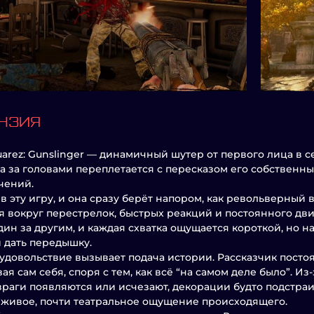
НЗИЯ
 Juarez: Gunslinger — динамичный шутер от первого лица в с
а за головами переплетается с пересказом его собствен
чений.
 в эту игру, и она сразу берёт напором, как револьверный 
я вокруг перестрелок, быстрых реакций и постоянного д
дин за другим, и каждая схватка ощущается короткой, но 
 дать передышку.
удовольствие вызывает подача истории. Рассказчик пост
ая сам себя, споря с тем, как всё “на самом деле было”. Из
 враги появляются или исчезают, декорации будто подстра
 живое, почти театральное ощущение происходящего.