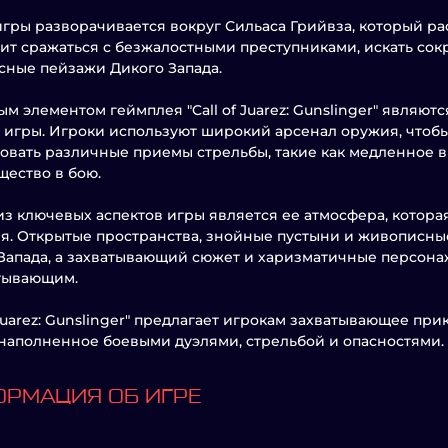
гры разворачивается вокруг Сильаса Грийвза, который ра
ит сражаться с безжалостными преступниками, искать сок
ные пейзажи Дикого Запада.
м элементом геймплея "Call of Juarez: Gunslinger" являю
 игры. Игроки используют широкий арсенал оружия, чтобы
овать различные приемы стрельбы, такие как медленное в
ество в бою.
з ключевых аспектов игры является ее атмосфера, котора
я. Открытые пространства, знойные пустыни и живописны
Запада, а захватывающий сюжет и харизматичные персон
тывающим.
f Juarez: Gunslinger" предлагает игрокам захватывающее п
 наполненное боевыми дуэлями, стрельбой и опасностями.
РМАЦИЯ ОБ ИГРЕ