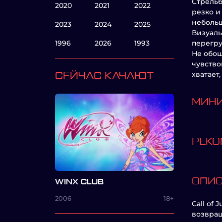
Стрельб
2020
2021
2022
резко и
небольш
2023
2024
2025
Визуаль
1996
2026
1993
перегру
Не обош
чувство
хватает
СЕЙЧАС КАЧАЮТ
МИНИ
РЕКО
ОПИ
WINX CLUB
2006
18+
Call of 
возвращ