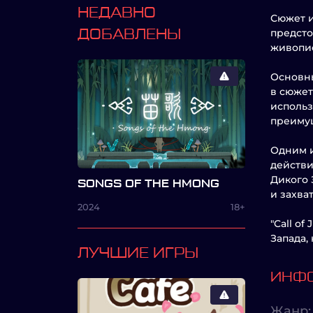
НЕДАВНО
Сюжет и
предсто
ДОБАВЛЕНЫ
живопис
Основны
в сюжет
использ
преимущ
Одним и
действи
Дикого 
SONGS OF THE HMONG
и захва
2024
18+
"Call o
Запада,
ЛУЧШИЕ ИГРЫ
ИНФО
Жанр: