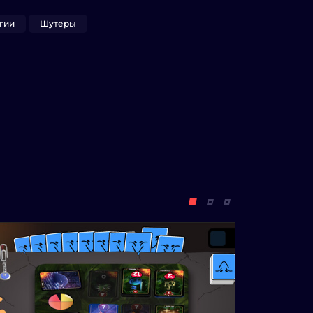
гии
Шутеры