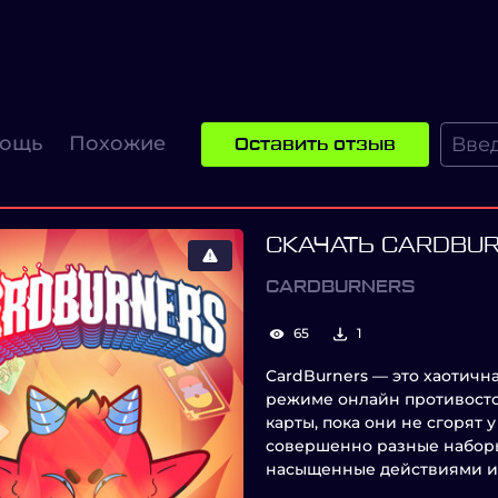
ощь
Похожие
Оставить отзыв
СКАЧАТЬ CARDBU
CARDBURNERS
65
1
CardBurners — это хаотична
режиме онлайн противосто
карты, пока они не сгорят 
совершенно разные наборы
насыщенные действиями и