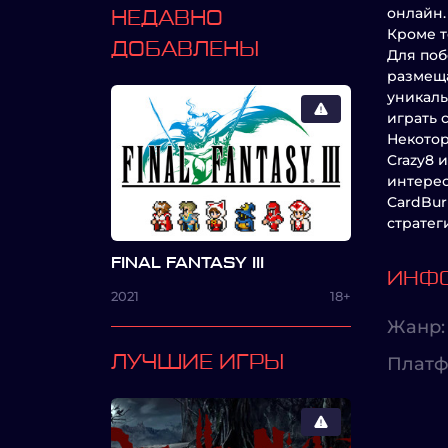
онлайн.
НЕДАВНО
Кроме т
ДОБАВЛЕНЫ
Для поб
размеща
уникаль
играть 
Некотор
Crazy8 
интерес
CardBur
стратег
FINAL FANTASY III
ИНФО
2021
18+
Жанр:
ЛУЧШИЕ ИГРЫ
Платф