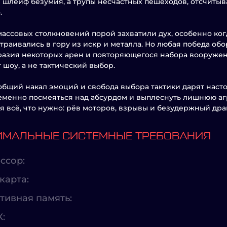
шлейф безумия, а трупы несчастных пешеходов, отсчиты
.
ассовых столкновений порой захватили дух, особенно ког
траивались в гору из искр и металла. Но любая победа об
азия некоторых арен и повторяющегося набора вооружен
 шоу, а не тактический выбор.
общий накал эмоций и свобода выбора тактики дарят наст
менно посмеяться над абсурдом и выплеснуть лишнюю агр
я всё, что нужно: рёв моторов, взрывы и безудержный дра
МАЛЬНЫЕ СИСТЕМНЫЕ ТРЕБОВАНИЯ
ссор:
карта:
тивная память:
X: