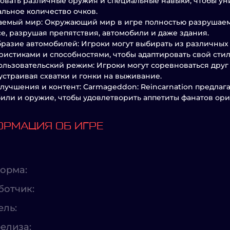
овать различные оружия и специальные навыки, чтобы ун
льное количество очков.
емый мир: Окружающий мир в игре полностью разрушаемый
се, разрушая препятствия, автомобили и даже здания.
разие автомобилей: Игроки могут выбирать из различных
ристиками и способностями, чтобы адаптировать свой стил
льзовательский режим: Игроки могут соревноваться друг
 устраивая схватки и гонки на выживание.
лучшения и контент: Carmageddon: Reincarnation предлаг
или и оружие, чтобы удовлетворить аппетиты фанатов ор
РМАЦИЯ ОБ ИГРЕ
орма:
ботчик:
ель:
елиза: