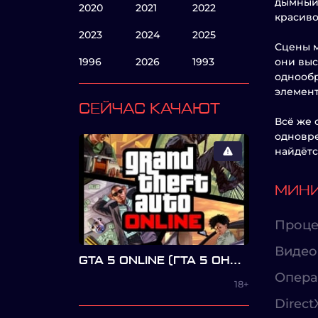
дымный 
2020
2021
2022
красиво
2023
2024
2025
Сцены м
1996
2026
1993
они выс
однообр
элемент
СЕЙЧАС КАЧАЮТ
Всё же 
одновре
найдётс
МИНИ
Проце
Видео
GTA 5 ONLINE (ГТА 5 ОНЛАЙН)
Опера
18+
Direct