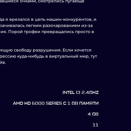
вавшиеся очками, смотрелись пугающе
да я врезался в цепь машин-конкурентов, и
орачивалась легким разочарованием из‑за
ия. Порой трофеи превращались просто в
оящую свободу разрушения. Если хочется
ессию куда‑нибудь в виртуальный мир, тут
йв.
INTEL I3 2.4GHZ
AMD HD 6000 SERIES С 1 GB ПАМЯТИ
4 GB
11