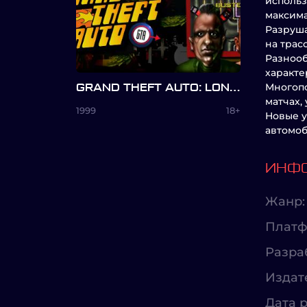
использ
максима
Разруша
на трас
Разнооб
характе
Многопо
GRAND THEFT AUTO: LONDON
матчах,
1999
18+
Новые у
автомоб
ИНФО
Жанр:
Платф
Разра
Издат
Дата р