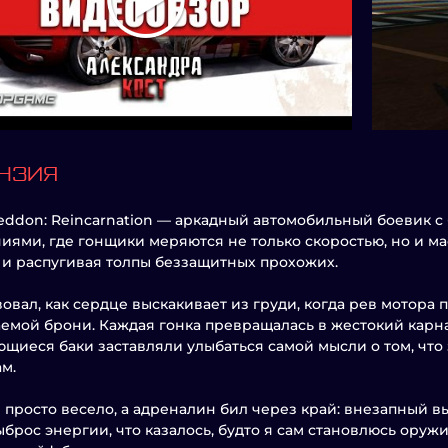
НЗИЯ
ddon: Reincarnation — аркадный автомобильный боевик 
иями, где гонщики меряются не только скоростью, но и м
 и распугивая толпы беззащитных прохожих.
вовал, как сердце выскакивает из груди, когда рев мотора
емой брони. Каждая гонка превращалась в жестокий карн
щиеся баки заставляли улыбаться самой мысли о том, что
м.
 просто весело, а адреналин бил через край: внезапный в
ыброс энергии, что казалось, будто я сам становлюсь оруж