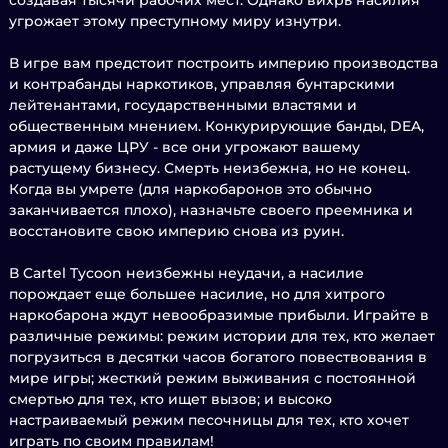
создавая тысячи рабочих мест. Однако вихрь насилия
угрожает этому преступному миру изнутри.
В игре вам предстоит построить империю производства
и контрабанды наркотиков, управляя бунтарскими
лейтенантами, государственными властями и
общественным мнением. Конкурирующие банды, DEA,
армия и даже ЦРУ - все они угрожают вашему
растущему бизнесу. Смерть неизбежна, но не конец.
Когда вы умрете (для наркобаронов это обычно
заканчивается плохо), назначьте своего преемника и
восстановите свою империю снова из руин.
В Cartel Tycoon неизбежны неудачи, а насилие
порождает еще большее насилие, но для хитрого
наркобарона ждут невообразимые прибыли. Играйте в
различные режимы: режим истории для тех, кто желает
погрузиться в десятки часов богатого повествования в
мире игры; жесткий режим выживания с постоянной
смертью для тех, кто ищет вызов; и высоко
настраиваемый режим песочницы для тех, кто хочет
играть по своим правилам!