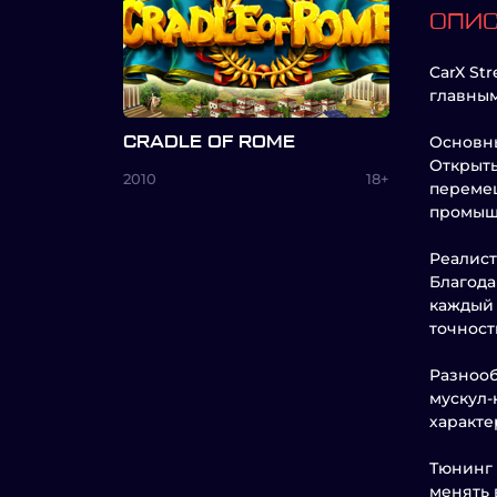
ОПИ
CarX St
главным
Основны
CRADLE OF ROME
Открыты
2010
18+
перемещ
промышл
Реалист
Благода
каждый 
точност
Разнооб
мускул-
характе
Тюнинг 
менять 