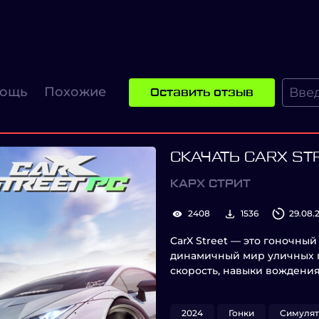
ощь
Похожие
Оставить отзыв
СКАЧАТЬ CARX ST
КАРХ СТРИТ
2408
1536
29.08.
CarX Street — это гоночны
динамичный мир уличных г
скорость, навыки вождения
2024
Гонки
Симуля