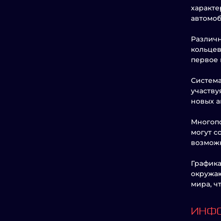
характе
автомоб
Различн
кольцев
первое 
Система
участву
новых а
Многопо
могут с
возможн
Графика
окружаю
мира, ч
ИНФО