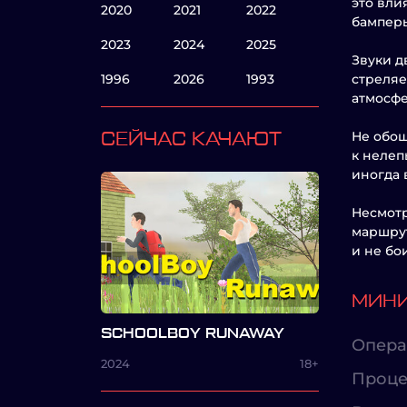
это вли
2020
2021
2022
бамперы
2023
2024
2025
Звуки д
1996
2026
1993
стреляе
атмосфе
Не обош
СЕЙЧАС КАЧАЮТ
к нелеп
иногда 
Несмотр
маршрут
и не бо
МИНИ
SCHOOLBOY RUNAWAY
Опера
2024
18+
Проце