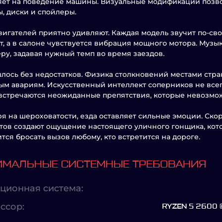
яет на поведение машины. Визуальные модификации позво
, диски и спойлеры.
вигателей приятно удивляют. Каждая модель звучит по-сво
т, а в салоне чувствуется вибрация мощного мотора. Муз
ру, задавая нужный темп во время заездов.
лось без недостатков. Физика столкновений местами стр
ым авариям. Искусственный интеллект соперников не всегд
встречаются неожиданные препятствия, которые невозмож
я на шероховатости, езда оставляет сильные эмоции. Ско
ов создают ощущение настоящего уличного гонщика, ко
ится бросать вызов любому, кто встретится на дороге.
МАЛЬНЫЕ СИСТЕМНЫЕ ТРЕБОВАНИЯ
ционная система:
ссор:
RYZEN 5 2600 @