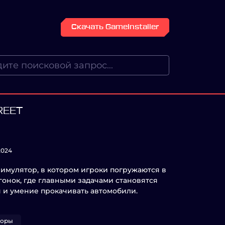
Скачать GameInstaller
REET
2024
й имулятор, в котором игроки погружаются в
онок, где главными задачами становятся
 и умение прокачивать автомобили.
торы