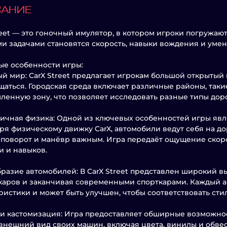
САНИЕ
reet — это гоночный имулятор, в котором игроки погружаю
и задачами становятся скорость, навыки вождения и умен
е особенности игры:
й мир: CarX Street предлагает игрокам большой открытый
аться. Городская среда включает различные районы, таки
енную зону, что позволяет исследовать разные типы доро
ичная физика: Одной из ключевых особенностей игры явл
ря физическому движку CarX, автомобили ведут себя на дор
поворот и манёвр важным. Игра передаёт ощущение скоро
и и навыков.
разие автомобилей: В CarX Street представлен широкий в
каров и заканчивая современными спорткарами. Каждый 
ристики и может быть улучшен, чтобы соответствовать ст
и кастомизация: Игра предоставляет обширные возможнос
внешний вид своих машин, включая цвета, винилы и обвес