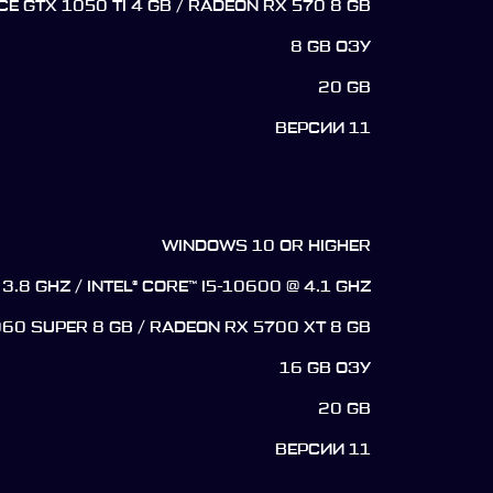
CE GTX 1050 TI 4 GB / RADEON RX 570 8 GB
8 GB ОЗУ
20 GB
ВЕРСИИ 11
WINDOWS 10 OR HIGHER
3.8 GHZ / INTEL® CORE™ I5-10600 @ 4.1 GHZ
060 SUPER 8 GB / RADEON RX 5700 XT 8 GB
16 GB ОЗУ
20 GB
ВЕРСИИ 11