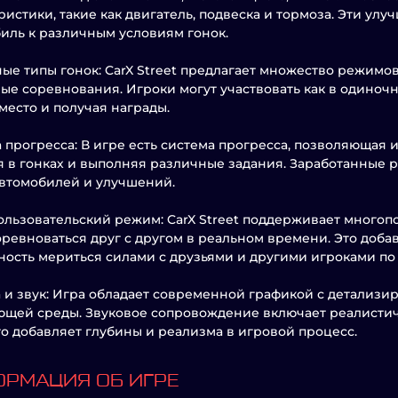
ристики, такие как двигатель, подвеска и тормоза. Эти ул
иль к различным условиям гонок.
ые типы гонок: CarX Street предлагает множество режимов
ые соревнования. Игроки могут участвовать как в одиночны
место и получая награды.
 прогресса: В игре есть система прогресса, позволяющая и
я в гонках и выполняя различные задания. Заработанные 
втомобилей и улучшений.
льзовательский режим: CarX Street поддерживает многоп
оревноваться друг с другом в реальном времени. Это доб
ость мериться силами с друзьями и другими игроками по
 и звук: Игра обладает современной графикой с детализ
щей среды. Звуковое сопровождение включает реалисти
то добавляет глубины и реализма в игровой процесс.
РМАЦИЯ ОБ ИГРЕ