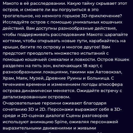
Макото в её расследовании. Какую тайну скрывает этот
остров, и сможете ли вы погрузиться в это
трогательное, но немного горькое 3D-приключение?
Исследуйте остров с помощью уникальных кошачьих
действий. Вам доступны разнообразные действия,
чтобы поддерживать расследование Макото: царапайте
когтями, чтобы открывать новые пути, карабкайтесь на
крыши, бегите по острову и многое другое! Вам
предстоит преодолеть множество испытаний с
помощью кошачьей смекалки и ловкости. Остров Кошек
разделен на пять зон, включающих 18 карт, с
разнообразными локациями, такими как Автовокзал,
Храм, Маяк, Музей, Древние Руины и Больница. С
течением времени и изменением погоды атмосфера
острова динамически меняется. Ожидайте встречу с
детализированным островом.
Очаровательные героини оживают благодаря
сочетанию 3D и 2D. Персонажи выражают себя в 3D-
среде и 2D-сценах диалога! Сцены разговоров
используют анимацию Spine, оживляя персонажей
выразительными движениями и живыми