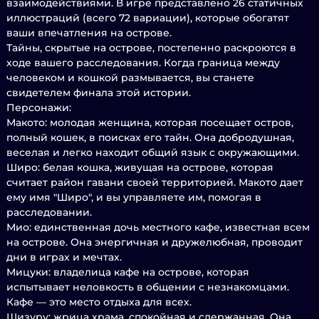
взаимодействиями. В игре представлено 26 статичных
иллюстраций (всего 72 вариации), которые обогатят
ваши впечатления на острове.
Тайны, скрытые на острове, постепенно раскроются в
ходе вашего расследования. Когда граница между
человеком и кошкой размывается, вы станете
свидетелем финала этой истории.
Персонажи:
Макото: молодая женщина, которая посещает остров,
полный кошек, в поисках его тайн. Она добродушная,
веселая и легко находит общий язык с окружающими.
Широ: белая кошка, живущая на острове, которая
считает район гавани своей территорией. Макото дает
ему имя "Широ", и вы управляете им, помогая в
расследовании.
Мио: единственная дочь местного кафе, известная всем
на острове. Она энергичная и дружелюбная, проводит
дни в играх и мечтах.
Мицуки: владелица кафе на острове, которая
испытывает неловкость в общении с незнакомцами.
Кафе — это место отдыха для всех.
Шизуру: жрица храма, спокойная и сдержанная. Она