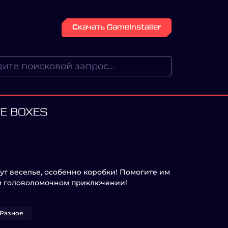
Скачать GameInstaller
VE BOXES
т веселье, особенно коробки! Помогите им
м головоломочном приключении!
Разное