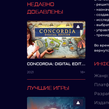
НЕДАВНО
- решит
- назна
ДОБАВЛЕНЫ
- созда
- иссле
- выбра
- управ
- трени
Во врем
вернутс
ИНФО
CONCORDIA: DIGITAL EDITION
2021
18+
Жанр:
Платф
ЛУЧШИЕ ИГРЫ
Разра
Издат