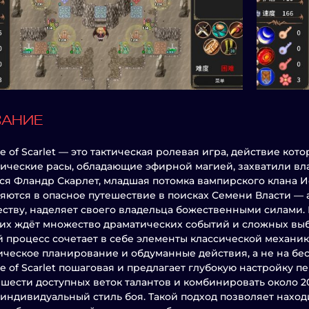
САНИЕ
le of Scarlet — это тактическая ролевая игра, действие ко
ические расы, обладающие эфирной магией, захватили вла
ся Фландр Скарлет, младшая потомка вампирского клана И
яются в опасное путешествие в поисках Семени Власти — 
ству, наделяет своего владельца божественными силами. Н
 их ждёт множество драматических событий и сложных вы
 процесс сочетает в себе элементы классической механики
ическое планирование и обдуманные действия, а не на бе
le of Scarlet пошаговая и предлагает глубокую настройку 
 шести доступных веток талантов и комбинировать около 
 индивидуальный стиль боя. Такой подход позволяет наход