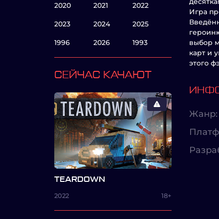
десятка
2020
2021
2022
Игра пр
Введённ
2023
2024
2025
героиню
1996
2026
1993
выбор м
карт и 
этого ф
СЕЙЧАС КАЧАЮТ
ИНФО
Жанр:
Платф
Разра
TEARDOWN
2022
18+