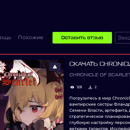
ощь
Похожие
Оставить отзыв
СКАЧАТЬ CHRONIC
CHRONICLE OF SCARLE
128
2
Погрузитесь в мир Chronicle
вампирские сестры Фландр
Семени Власти, артефакта,
стратегическое планирова
глубокую настройку персо
ветками талантов. Исследу