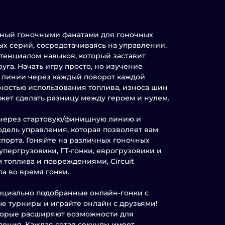
данный гоночными фанатами для гоночных
х серий, сосредотачиваясь на управлении,
отенциалом навыков, который заставит
уга. Начать игру просто, но изучение
 линии через каждый поворот каждой
ожностью использования топлива, износа шин
жет сделать разницу между героем и нулем.
те через стартовую/финишную линию и
одель управления, которая позволяет вам
спорта. Гоняйте на различных гоночных
упергрузовики, ГТ-гонки, еврогрузовики и
м топлива и повреждениями, Circuit
па во время гонки.
пециально подобранные онлайн-гонки с
ые турниры и играйте онлайн с друзьями!
оторые расширяют возможности для
дения. Каждая сотая секунды имеет