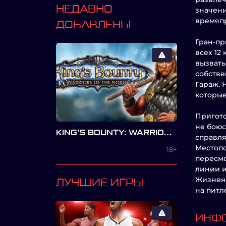
НЕДАВНО
значени
времяп
ДОБАВЛЕНЫ
Гран-пр
всех 12
вызвать
собстве
Гараж. 
которые
Пригото
не боюс
KING’S BOUNTY: WARRIORS OF THE NORTH
справля
Местопо
18+
пересмо
линии и
Жизненн
ЛУЧШИЕ ИГРЫ
на питл
ИНФО