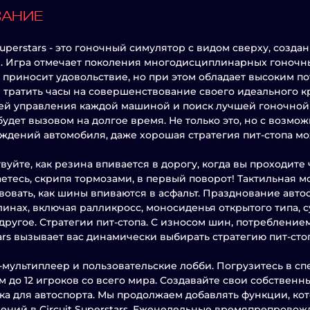
САНИЕ
 Superstars - это гоночный симулятор с видом сверху, соз
. Игра отмечает поколения многодисциплинарных гоночны
 приносит удовольствие, но при этом обладает высоким п
 тратить часы на совершенствование своего идеального кр
ей управления каждой машиной и поиск лучшей гоночной
будет вызовом на долгое время. Не только это, но с возм
ждений автомобиля, даже хорошая стратегия пит-стопа мо
вуйте, как резина впивается в дорогу, когда вы проходи
етесь, скрипя тормозами, в первый поворот! Тактильная м
вовать, как шины впиваются в асфальт. Празднование авто
инах, включая ралликросс, моносиденья открытого типа, с
другое. Стратегии пит-стопа. С износом шин, потребление
ars вызывает вас динамически выбирать стратегию пит-сто
мультиплеер и пользовательские лобби. Погрузитесь в с
м до 12 игроков со всего мира. Создавайте свои собственн
а для автоспорта. Мы продолжаем добавлять функции, к
ений в Circuit Superstars. Еженедельные времяпрепровож