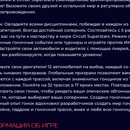
е! Вызовите своих друзей и остальной мир в регулярно 
репровождения.
и. Овладейте всеми дисциплинами, побеждая в каждом из
 категорий. Всегда достойный соперник. Состязайтесь с 5
 вас на пути к мастерству в мире Circuit Superstars. Режи
нные гоночные события или турниры и играйте против ИИ
Настройте свои автомобили и водителя с помощью ливрей
 вы разблокируете, когда повышаете уровень!
вьте свои двигатели! 12 автомобилей на выбор, каждый со
ь никаких призраков. Глобальные призраки позволяют вам 
ются с каждой трассой, включая знаменитых гонщиков из Top 
ложение. Гоняйте на 32 трассах в 17 ярких местах. Повтор
треть свои гонки, чтобы увидеть ваши эпические обгонн
 те, которые выбирают ваши соперники. Создано гоночны
ый опыт гонок вдохновил разработчиков создать мир гонок
ейне, паддоке и гоночной трассе, живя и любя всю гоночн
РМАЦИЯ ОБ ИГРЕ