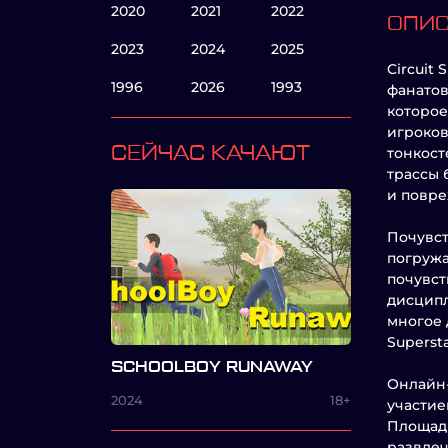
2020
2021
2022
ОПИ
2023
2024
2025
Circuit
1996
2026
1993
фанатов
которое
игроков
СЕЙЧАС КАЧАЮТ
тонкост
трассы 
и повре
Почувст
погружа
почувст
дисципл
многое 
Superst
SCHOOLBOY RUNAWAY
Онлайн-
2024
18+
участие
Площадк
развлеч