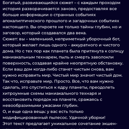
Богатый, развивающийся сюжет – с каждым проходом
история разворачивается заново, предоставляя все
больше информации о странных событиях
апокалиптического прошлого и загадочных событиях
настоящего. Вы откроете не только тайны глубин, но и
заговор, который создавался два века.
Сюжет: вы – маленький, неприметный уборочный бот,
который желает лишь одного – аккуратного и чистого
дома. Но с тех пор как планета была притянута к солнцу
маниакальным технарем, пыль и смерть заволокли
поверхность, создавая крайне неопрятную обстановку.
Если ваш дом когда-либо станет чистым снова, вам
нужно исправить мир. Чистый мир значит чистый дом.
Так что, исправьте мир. Просто. Все, что вам нужно
сделать, это спуститься к ядру планеты, преодолеть
хитроумные схемы маниакального технаря и
восстановить порядок на планете, сражаясь с
невообразимыми ужасами глубин.
О, и еще одна вещь: у вас есть только
модифицированный пылесос. Удачной уборки!
Этот текст предлагает уникальное сочетание экшен-