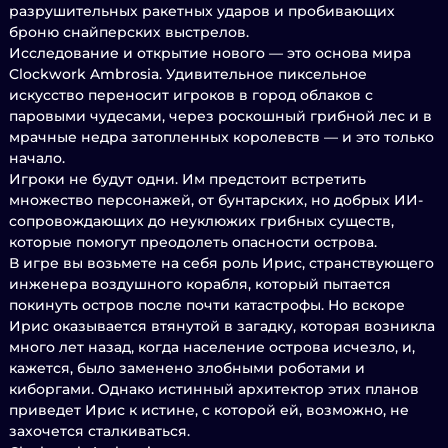
разрушительных ракетных ударов и пробивающих
броню снайперских выстрелов.
Исследование и открытие нового — это основа мира
Clockwork Ambrosia. Удивительное пиксельное
искусство переносит игроков в город облаков с
паровыми чудесами, через роскошный грибной лес и в
мрачные недра затопленных королевств — и это только
начало.
Игроки не будут одни. Им предстоит встретить
множество персонажей, от бунтарских, но добрых ИИ-
сопровождающих до неуклюжих грибных существ,
которые помогут преодолеть опасности острова.
В игре вы возьмете на себя роль Ирис, странствующего
инженера воздушного корабля, который пытается
покинуть остров после почти катастрофы. Но вскоре
Ирис оказывается втянутой в загадку, которая возникла
много лет назад, когда население острова исчезло, и,
кажется, было заменено злобными роботами и
киборгами. Однако истинный архитектор этих планов
приведет Ирис к истине, с которой ей, возможно, не
захочется сталкиваться.